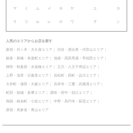
マ
ミ
ム
メ
モ
ヤ
ユ
ヨ
ラ
リ
ル
レ
ロ
ワ
ヲ
ン
人気のエリアからお店を探す
新宿・代々木・大久保エリア
渋谷・恵比寿・代官山エリア
銀座・新橋・有楽町エリア
池袋・高田馬場・早稲田エリア
神田・秋葉原・水道橋エリア
立川・八王子周辺エリア
上野・浅草・日暮里エリア
浜松町・田町・品川エリア
大井町・蒲田・大森エリア
吉祥寺・三鷹・武蔵境エリア
町田・稲城・多摩エリア
調布・府中・狛江エリア
両国・錦糸町・小岩エリア
中野・高円寺・荻窪エリア
原宿・表参道・青山エリア