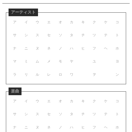
アーティスト
ア
イ
ウ
エ
オ
カ
キ
ク
ケ
コ
サ
シ
ス
セ
ソ
タ
チ
ツ
テ
ト
ナ
ニ
ヌ
ネ
ノ
ハ
ヒ
フ
ヘ
ホ
マ
ミ
ム
メ
モ
ヤ
ユ
ヨ
ラ
リ
ル
レ
ロ
ワ
ヲ
ン
楽曲
ア
イ
ウ
エ
オ
カ
キ
ク
ケ
コ
サ
シ
ス
セ
ソ
タ
チ
ツ
テ
ト
ナ
ニ
ヌ
ネ
ノ
ハ
ヒ
フ
ヘ
ホ