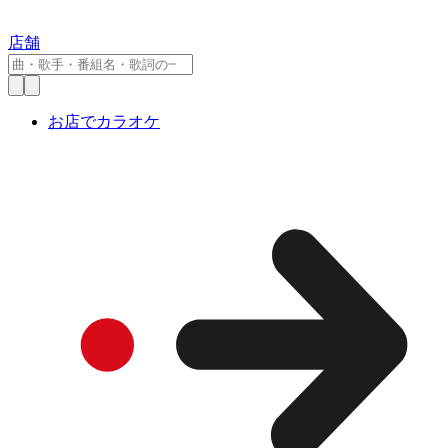
店舗
お店でカラオケ