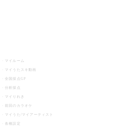
カラオケ店舗検索
全国カラオケ大会
イベント・キャンペーン
うたスキ
マイルーム
マイうたスキ動画
全国採点GP
分析採点
マイりれき
前回のカラオケ
マイうた/マイアーティスト
各種設定