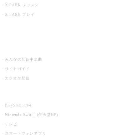
X PARK レッスン
X PARK プレイ
みるハコ
うたスキ ミュージックポスト
みんなの配信中楽曲
サイトガイド
カラオケ配信
家庭用カラオケ
PlayStation®4
Nintendo Switch (任天堂HP)
テレビ
スマートフォンアプリ