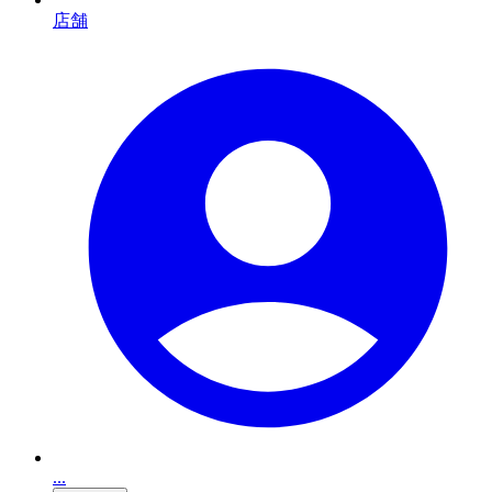
店舗
...