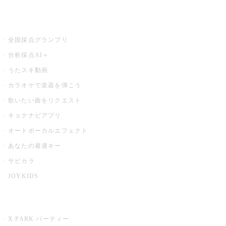
お店でもっと楽しむ
全国採点グランプリ
分析採点AI＋
うたスキ動画
カラオケで楽器を弾こう
歌いたい曲をリクエスト
キョクナビアプリ
オートボーカルエフェクト
あなたの最適キー
サビカラ
JOYKIDS
X PARK
X PARK パーティー