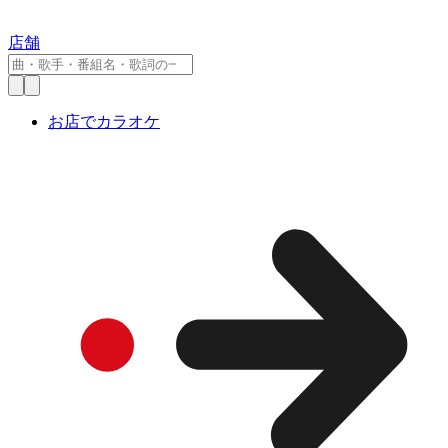
店舗
お店でカラオケ