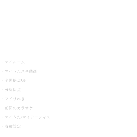
カラオケ店舗検索
全国カラオケ大会
イベント・キャンペーン
うたスキ
マイルーム
マイうたスキ動画
全国採点GP
分析採点
マイりれき
前回のカラオケ
マイうた/マイアーティスト
各種設定