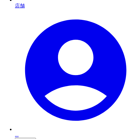
店舗
...