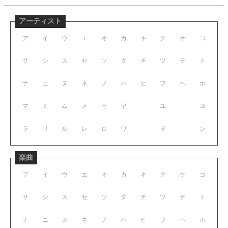
アーティスト
ア
イ
ウ
エ
オ
カ
キ
ク
ケ
コ
サ
シ
ス
セ
ソ
タ
チ
ツ
テ
ト
ナ
ニ
ヌ
ネ
ノ
ハ
ヒ
フ
ヘ
ホ
マ
ミ
ム
メ
モ
ヤ
ユ
ヨ
ラ
リ
ル
レ
ロ
ワ
ヲ
ン
楽曲
ア
イ
ウ
エ
オ
カ
キ
ク
ケ
コ
サ
シ
ス
セ
ソ
タ
チ
ツ
テ
ト
ナ
ニ
ヌ
ネ
ノ
ハ
ヒ
フ
ヘ
ホ