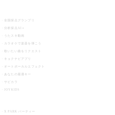
お店でもっと楽しむ
全国採点グランプリ
分析採点AI＋
うたスキ動画
カラオケで楽器を弾こう
歌いたい曲をリクエスト
キョクナビアプリ
オートボーカルエフェクト
あなたの最適キー
サビカラ
JOYKIDS
X PARK
X PARK パーティー