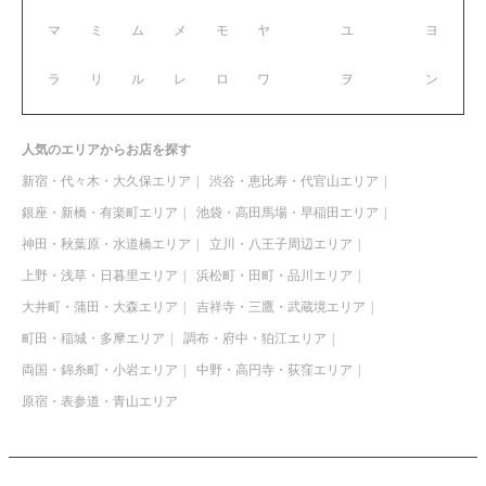
マ
ミ
ム
メ
モ
ヤ
ユ
ヨ
ラ
リ
ル
レ
ロ
ワ
ヲ
ン
人気のエリアからお店を探す
新宿・代々木・大久保エリア
渋谷・恵比寿・代官山エリア
銀座・新橋・有楽町エリア
池袋・高田馬場・早稲田エリア
神田・秋葉原・水道橋エリア
立川・八王子周辺エリア
上野・浅草・日暮里エリア
浜松町・田町・品川エリア
大井町・蒲田・大森エリア
吉祥寺・三鷹・武蔵境エリア
町田・稲城・多摩エリア
調布・府中・狛江エリア
両国・錦糸町・小岩エリア
中野・高円寺・荻窪エリア
原宿・表参道・青山エリア