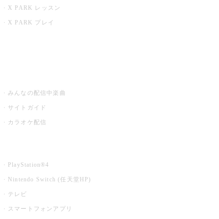
X PARK レッスン
X PARK プレイ
みるハコ
うたスキ ミュージックポスト
みんなの配信中楽曲
サイトガイド
カラオケ配信
家庭用カラオケ
PlayStation®4
Nintendo Switch (任天堂HP)
テレビ
スマートフォンアプリ