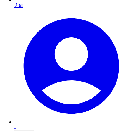
店舗
...