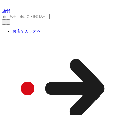
店舗
お店でカラオケ