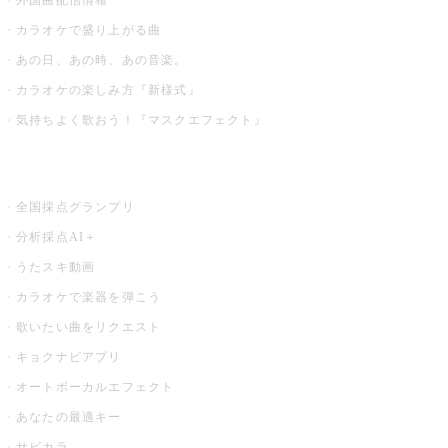
外国曲配信情報
カラオケで盛り上がる曲
あの日、あの時、あの音楽。
カラオケの楽しみ方『新様式』
気持ちよく歌おう！『マスクエフェクト』
お店でもっと楽しむ
全国採点グランプリ
分析採点AI＋
うたスキ動画
カラオケで楽器を弾こう
歌いたい曲をリクエスト
キョクナビアプリ
オートボーカルエフェクト
あなたの最適キー
サビカラ