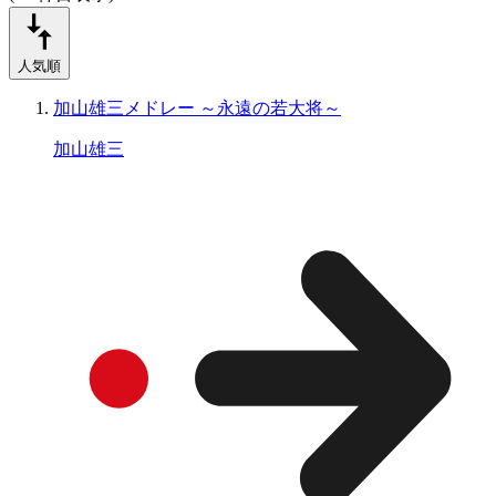
人気順
加山雄三メドレー ～永遠の若大将～
加山雄三