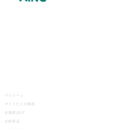
JOYSOUND.comトップ
カラオケ楽曲・歌詞検索
カラオケ店舗検索
全国カラオケ大会
イベント・キャンペーン
うたスキ
マイルーム
マイうたスキ動画
全国採点GP
分析採点