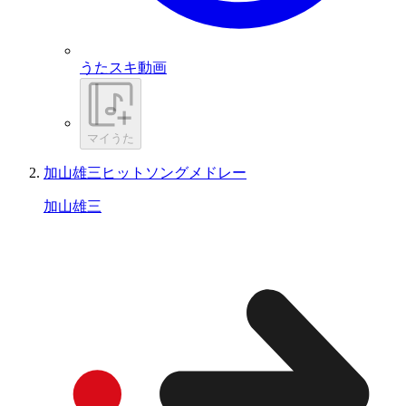
うたスキ動画
マイうた
加山雄三ヒットソングメドレー
加山雄三