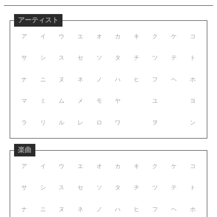
アーティスト
ア
イ
ウ
エ
オ
カ
キ
ク
ケ
コ
サ
シ
ス
セ
ソ
タ
チ
ツ
テ
ト
ナ
ニ
ヌ
ネ
ノ
ハ
ヒ
フ
ヘ
ホ
マ
ミ
ム
メ
モ
ヤ
ユ
ヨ
ラ
リ
ル
レ
ロ
ワ
ヲ
ン
楽曲
ア
イ
ウ
エ
オ
カ
キ
ク
ケ
コ
サ
シ
ス
セ
ソ
タ
チ
ツ
テ
ト
ナ
ニ
ヌ
ネ
ノ
ハ
ヒ
フ
ヘ
ホ