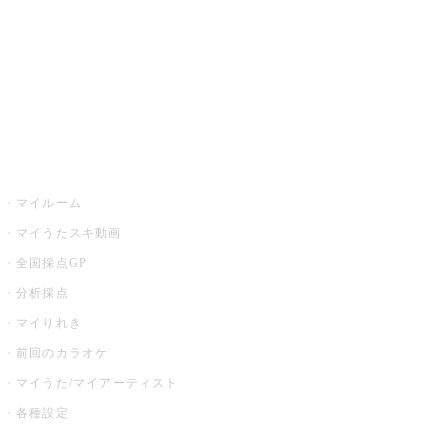
カラオケ店舗検索
全国カラオケ大会
イベント・キャンペーン
うたスキ
マイルーム
マイうたスキ動画
全国採点GP
分析採点
マイりれき
前回のカラオケ
マイうた/マイアーティスト
各種設定