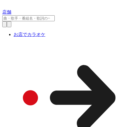
店舗
お店でカラオケ