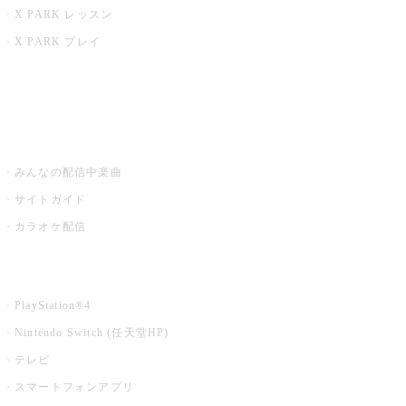
X PARK レッスン
X PARK プレイ
みるハコ
うたスキ ミュージックポスト
みんなの配信中楽曲
サイトガイド
カラオケ配信
家庭用カラオケ
PlayStation®4
Nintendo Switch (任天堂HP)
テレビ
スマートフォンアプリ