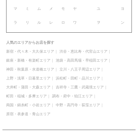
マ
ミ
ム
メ
モ
ヤ
ユ
ヨ
ラ
リ
ル
レ
ロ
ワ
ヲ
ン
人気のエリアからお店を探す
新宿・代々木・大久保エリア
渋谷・恵比寿・代官山エリア
銀座・新橋・有楽町エリア
池袋・高田馬場・早稲田エリア
神田・秋葉原・水道橋エリア
立川・八王子周辺エリア
上野・浅草・日暮里エリア
浜松町・田町・品川エリア
大井町・蒲田・大森エリア
吉祥寺・三鷹・武蔵境エリア
町田・稲城・多摩エリア
調布・府中・狛江エリア
両国・錦糸町・小岩エリア
中野・高円寺・荻窪エリア
原宿・表参道・青山エリア