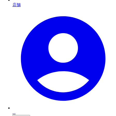
店舗
...