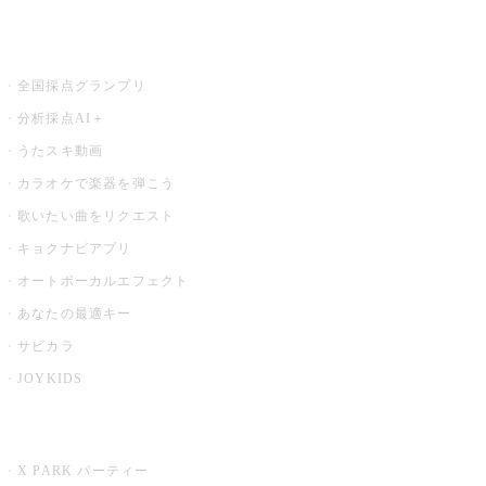
お店でもっと楽しむ
全国採点グランプリ
分析採点AI＋
うたスキ動画
カラオケで楽器を弾こう
歌いたい曲をリクエスト
キョクナビアプリ
オートボーカルエフェクト
あなたの最適キー
サビカラ
JOYKIDS
X PARK
X PARK パーティー