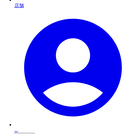
店舗
...