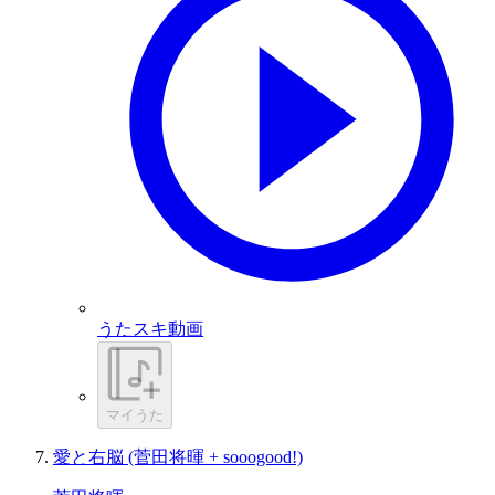
うたスキ動画
マイうた
愛と右脳 (菅田将暉 + sooogood!)