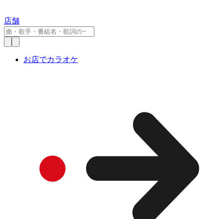
店舗
お店でカラオケ