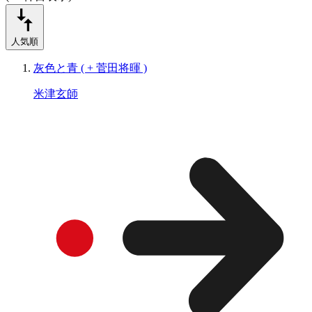
人気順
灰色と青 ( + 菅田将暉 )
米津玄師