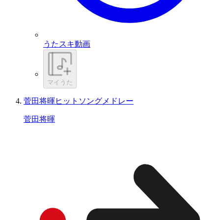
うたスキ動画
マイうた
菅田将暉ヒットソングメドレー
菅田将暉