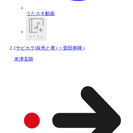
うたスキ動画
マイうた
[サビカラ]灰色と青 ( + 菅田将暉 )
米津玄師