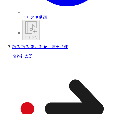
うたスキ動画
マイうた
散る 散る 満ちる feat. 菅田将暉
奇妙礼太郎