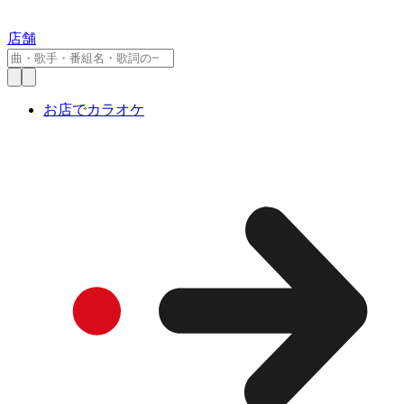
店舗
お店でカラオケ