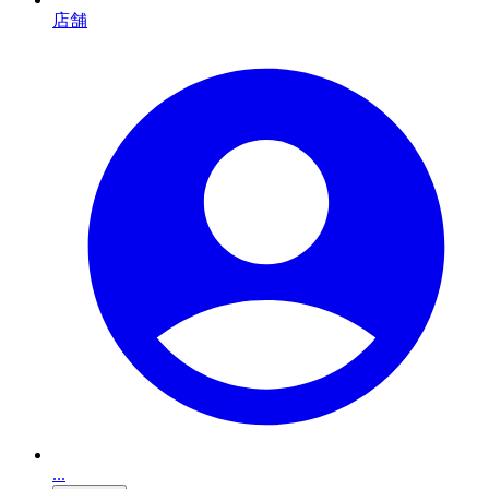
店舗
...