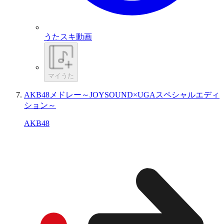
うたスキ動画
マイうた
AKB48メドレー～JOYSOUND×UGAスペシャルエディ
ション～
AKB48