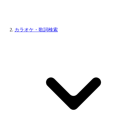
カラオケ・歌詞検索