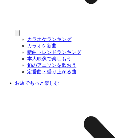
カラオケランキング
カラオケ新曲
新曲トレンドランキング
本人映像で楽しもう
旬のアニソンを歌おう
定番曲・盛り上がる曲
お店でもっと楽しむ