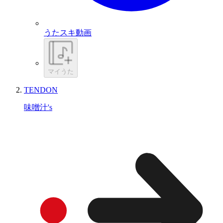
うたスキ動画
マイうた
TENDON
味噌汁's