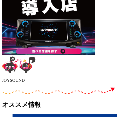
JOYSOUND
オススメ情報