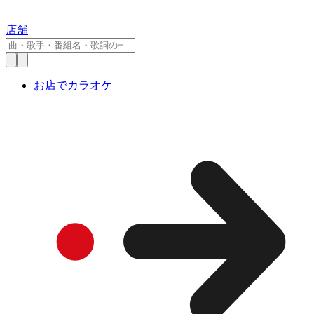
店舗
お店でカラオケ