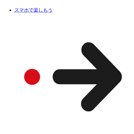
スマホで楽しもう