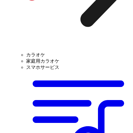
カラオケ
家庭用カラオケ
スマホサービス