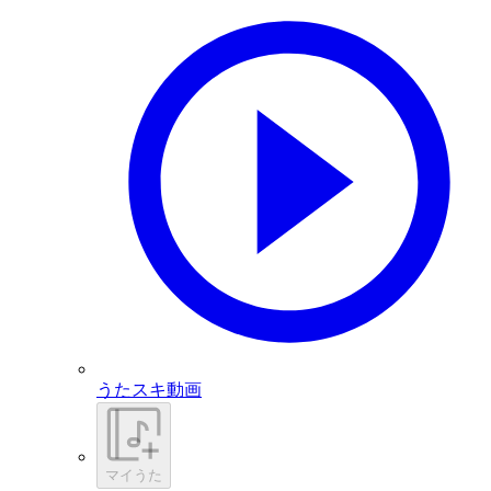
うたスキ動画
マイうた