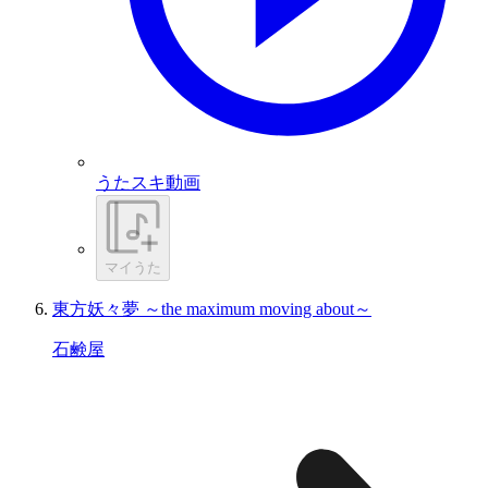
うたスキ動画
マイうた
東方妖々夢 ～the maximum moving about～
石鹸屋