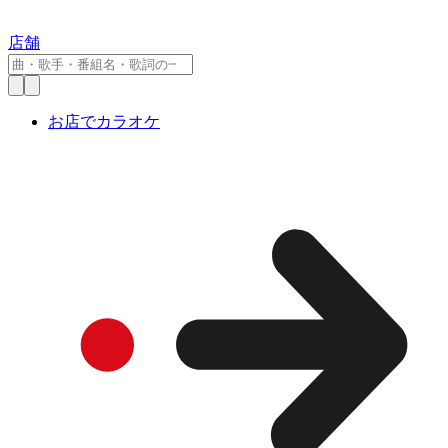
店舗
お店でカラオケ