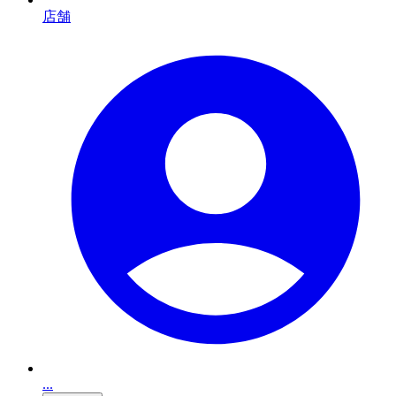
店舗
...