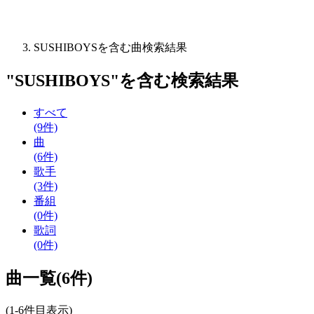
SUSHIBOYSを含む曲検索結果
"
SUSHIBOYS
"を含む
検索結果
すべて
(9件)
曲
(6件)
歌手
(3件)
番組
(0件)
歌詞
(0件)
曲一覧(6件)
(1-6件目表示)