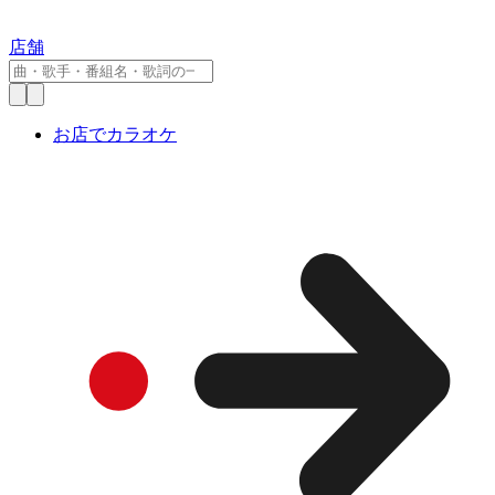
店舗
お店でカラオケ