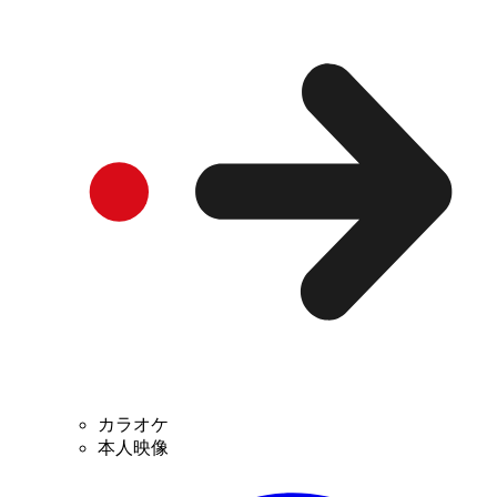
カラオケ
本人映像