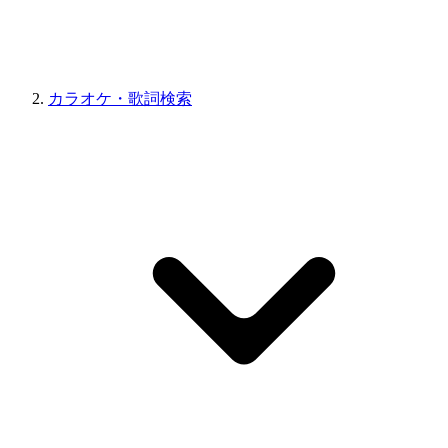
カラオケ・歌詞検索