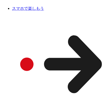
スマホで楽しもう