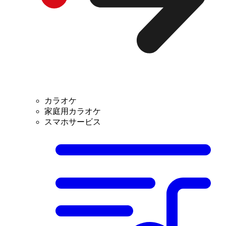
カラオケ
家庭用カラオケ
スマホサービス