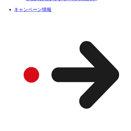
キャンペーン情報