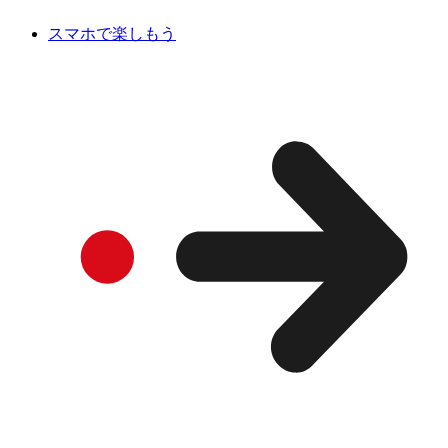
スマホで楽しもう