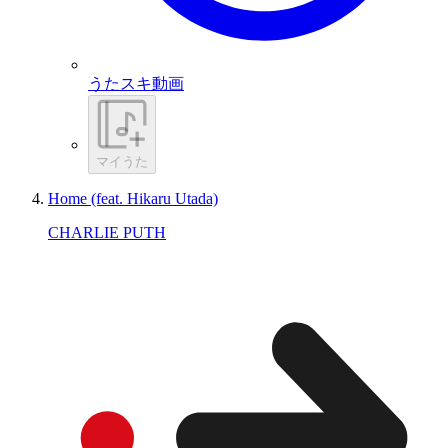
うたスキ動画
マイうた
Home (feat. Hikaru Utada)
CHARLIE PUTH