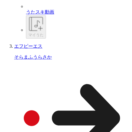
うたスキ動画
マイうた
エフピーエス
そらまふうらさか