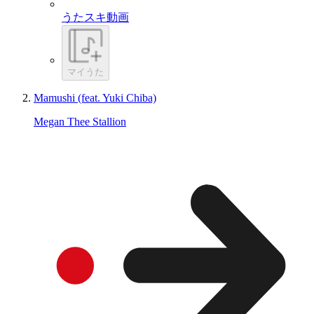
うたスキ動画
マイうた
Mamushi (feat. Yuki Chiba)
Megan Thee Stallion