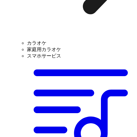
カラオケ
家庭用カラオケ
スマホサービス