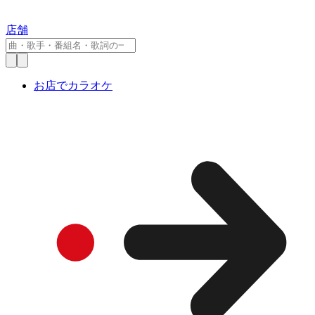
店舗
お店でカラオケ