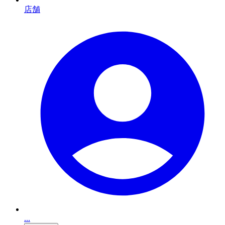
店舗
...