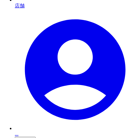
店舗
...