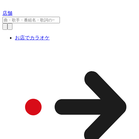
店舗
お店でカラオケ