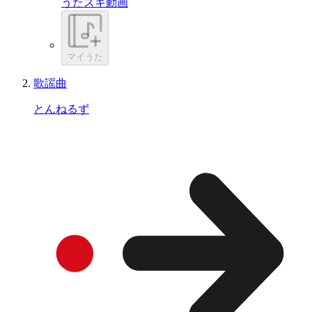
うたスキ動画
マイうた
歌謡曲
とんねるず