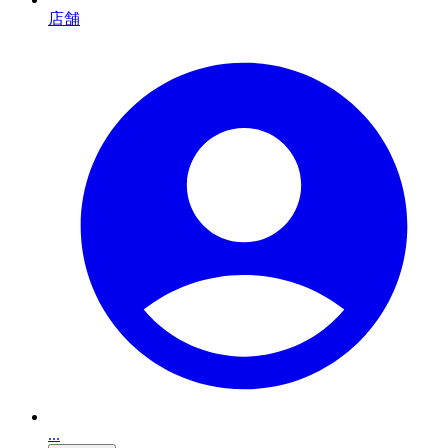
店舗
...