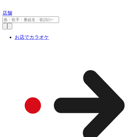
店舗
お店でカラオケ