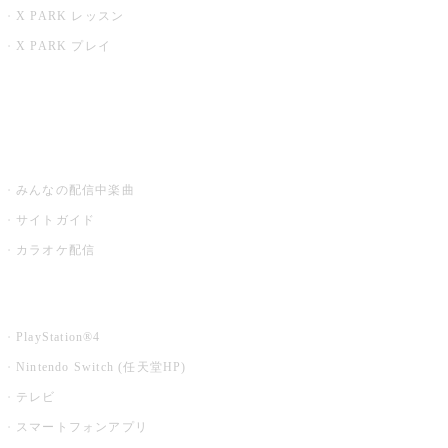
X PARK レッスン
X PARK プレイ
みるハコ
うたスキ ミュージックポスト
みんなの配信中楽曲
サイトガイド
カラオケ配信
家庭用カラオケ
PlayStation®4
Nintendo Switch (任天堂HP)
テレビ
スマートフォンアプリ