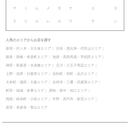
マ
ミ
ム
メ
モ
ヤ
ユ
ヨ
ラ
リ
ル
レ
ロ
ワ
ヲ
ン
人気のエリアからお店を探す
新宿・代々木・大久保エリア
渋谷・恵比寿・代官山エリア
銀座・新橋・有楽町エリア
池袋・高田馬場・早稲田エリア
神田・秋葉原・水道橋エリア
立川・八王子周辺エリア
上野・浅草・日暮里エリア
浜松町・田町・品川エリア
大井町・蒲田・大森エリア
吉祥寺・三鷹・武蔵境エリア
町田・稲城・多摩エリア
調布・府中・狛江エリア
両国・錦糸町・小岩エリア
中野・高円寺・荻窪エリア
原宿・表参道・青山エリア