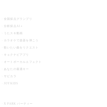
お店でもっと楽しむ
全国採点グランプリ
分析採点AI＋
うたスキ動画
カラオケで楽器を弾こう
歌いたい曲をリクエスト
キョクナビアプリ
オートボーカルエフェクト
あなたの最適キー
サビカラ
JOYKIDS
X PARK
X PARK パーティー