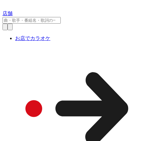
店舗
お店でカラオケ