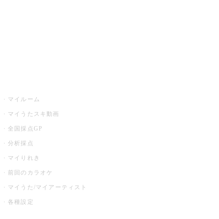
カラオケ店舗検索
全国カラオケ大会
イベント・キャンペーン
うたスキ
マイルーム
マイうたスキ動画
全国採点GP
分析採点
マイりれき
前回のカラオケ
マイうた/マイアーティスト
各種設定