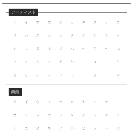
アーティスト
ア
イ
ウ
エ
オ
カ
キ
ク
ケ
コ
サ
シ
ス
セ
ソ
タ
チ
ツ
テ
ト
ナ
ニ
ヌ
ネ
ノ
ハ
ヒ
フ
ヘ
ホ
マ
ミ
ム
メ
モ
ヤ
ユ
ヨ
ラ
リ
ル
レ
ロ
ワ
ヲ
ン
楽曲
ア
イ
ウ
エ
オ
カ
キ
ク
ケ
コ
サ
シ
ス
セ
ソ
タ
チ
ツ
テ
ト
ナ
ニ
ヌ
ネ
ノ
ハ
ヒ
フ
ヘ
ホ