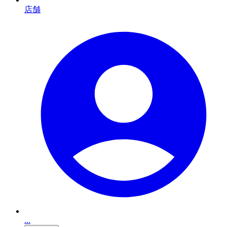
店舗
...