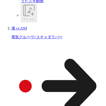
うたスキ動画
マイうた
瀧 vs ANI
電気グルーヴ×スチャダラパー