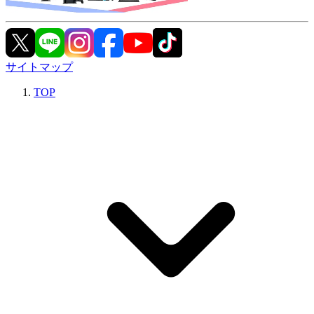
サイトマップ
TOP