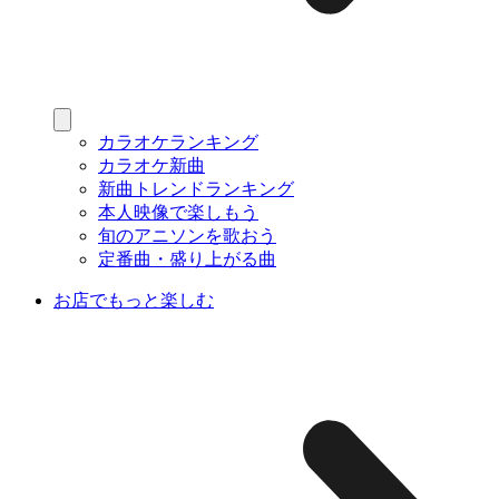
カラオケランキング
カラオケ新曲
新曲トレンドランキング
本人映像で楽しもう
旬のアニソンを歌おう
定番曲・盛り上がる曲
お店でもっと楽しむ