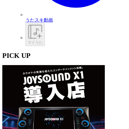
うたスキ動画
マイうた
PICK UP