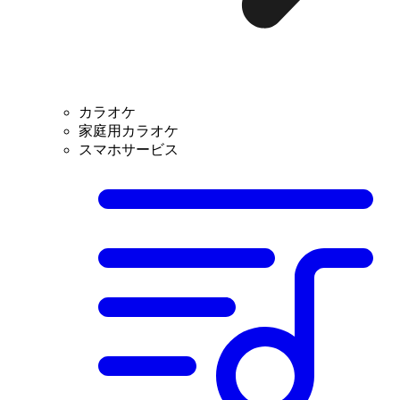
カラオケ
家庭用カラオケ
スマホサービス