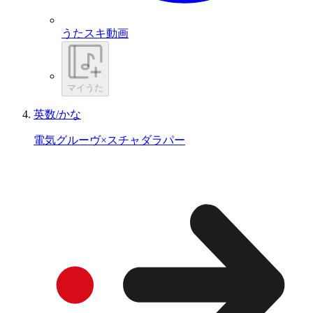
うたスキ動画
マイうた
英数/かな
電気グルーヴ×スチャダラパー