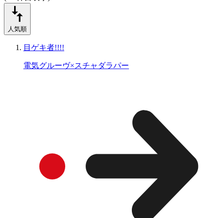
人気順
目ゲキ者!!!!
電気グルーヴ×スチャダラパー