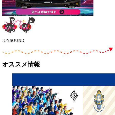
JOYSOUND
オススメ情報