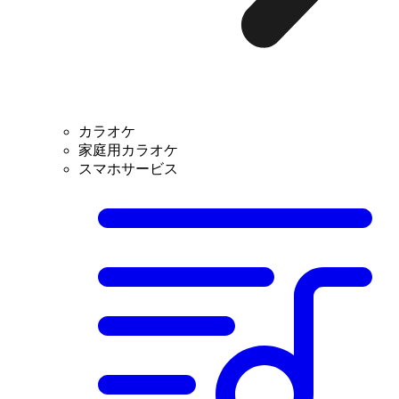
カラオケ
家庭用カラオケ
スマホサービス