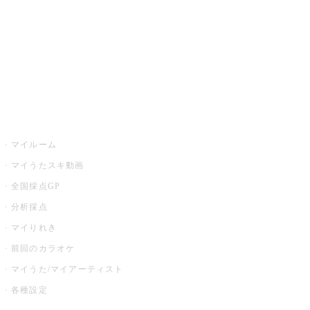
カラオケ店舗検索
全国カラオケ大会
イベント・キャンペーン
うたスキ
マイルーム
マイうたスキ動画
全国採点GP
分析採点
マイりれき
前回のカラオケ
マイうた/マイアーティスト
各種設定