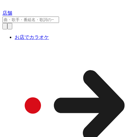
店舗
お店でカラオケ