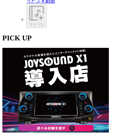
うたスキ動画
マイうた
PICK UP