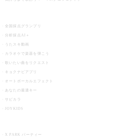
お店でもっと楽しむ
全国採点グランプリ
分析採点AI＋
うたスキ動画
カラオケで楽器を弾こう
歌いたい曲をリクエスト
キョクナビアプリ
オートボーカルエフェクト
あなたの最適キー
サビカラ
JOYKIDS
X PARK
X PARK パーティー