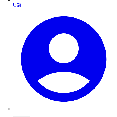
店舗
...