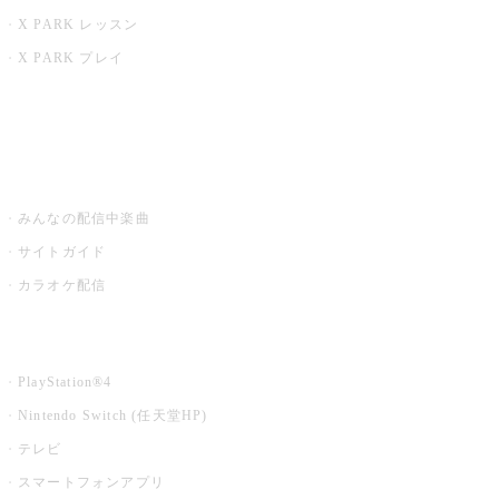
X PARK レッスン
X PARK プレイ
みるハコ
うたスキ ミュージックポスト
みんなの配信中楽曲
サイトガイド
カラオケ配信
家庭用カラオケ
PlayStation®4
Nintendo Switch (任天堂HP)
テレビ
スマートフォンアプリ