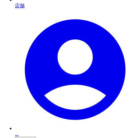
店舗
...