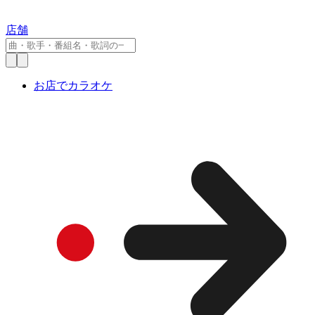
店舗
お店でカラオケ