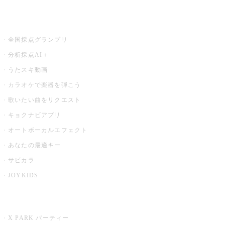
お店でもっと楽しむ
全国採点グランプリ
分析採点AI＋
うたスキ動画
カラオケで楽器を弾こう
歌いたい曲をリクエスト
キョクナビアプリ
オートボーカルエフェクト
あなたの最適キー
サビカラ
JOYKIDS
X PARK
X PARK パーティー