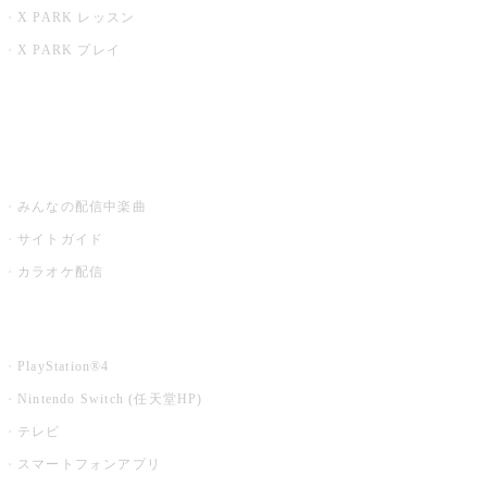
X PARK レッスン
X PARK プレイ
みるハコ
うたスキ ミュージックポスト
みんなの配信中楽曲
サイトガイド
カラオケ配信
家庭用カラオケ
PlayStation®4
Nintendo Switch (任天堂HP)
テレビ
スマートフォンアプリ