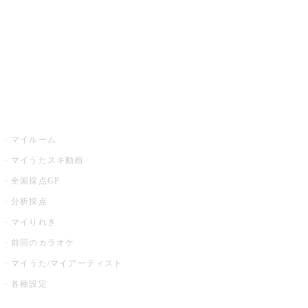
カラオケ店舗検索
全国カラオケ大会
イベント・キャンペーン
うたスキ
マイルーム
マイうたスキ動画
全国採点GP
分析採点
マイりれき
前回のカラオケ
マイうた/マイアーティスト
各種設定