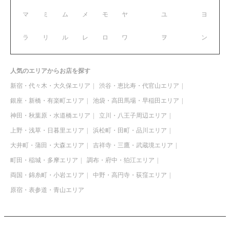
マ
ミ
ム
メ
モ
ヤ
ユ
ヨ
ラ
リ
ル
レ
ロ
ワ
ヲ
ン
人気のエリアからお店を探す
新宿・代々木・大久保エリア
渋谷・恵比寿・代官山エリア
銀座・新橋・有楽町エリア
池袋・高田馬場・早稲田エリア
神田・秋葉原・水道橋エリア
立川・八王子周辺エリア
上野・浅草・日暮里エリア
浜松町・田町・品川エリア
大井町・蒲田・大森エリア
吉祥寺・三鷹・武蔵境エリア
町田・稲城・多摩エリア
調布・府中・狛江エリア
両国・錦糸町・小岩エリア
中野・高円寺・荻窪エリア
原宿・表参道・青山エリア