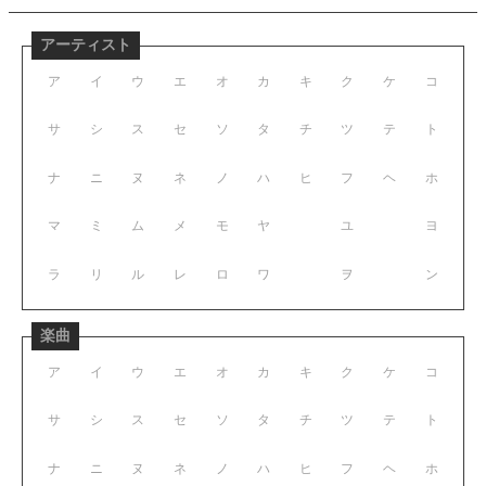
アーティスト
ア
イ
ウ
エ
オ
カ
キ
ク
ケ
コ
サ
シ
ス
セ
ソ
タ
チ
ツ
テ
ト
ナ
ニ
ヌ
ネ
ノ
ハ
ヒ
フ
ヘ
ホ
マ
ミ
ム
メ
モ
ヤ
ユ
ヨ
ラ
リ
ル
レ
ロ
ワ
ヲ
ン
楽曲
ア
イ
ウ
エ
オ
カ
キ
ク
ケ
コ
サ
シ
ス
セ
ソ
タ
チ
ツ
テ
ト
ナ
ニ
ヌ
ネ
ノ
ハ
ヒ
フ
ヘ
ホ