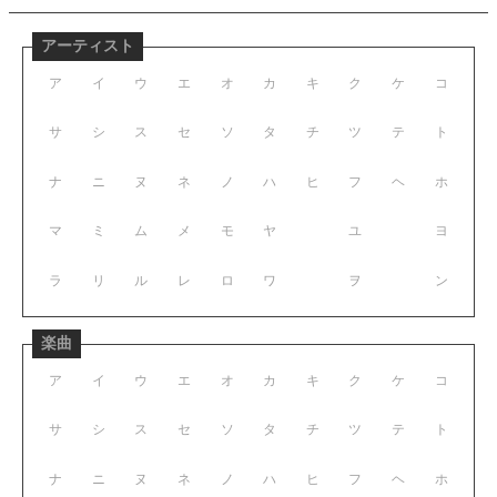
アーティスト
ア
イ
ウ
エ
オ
カ
キ
ク
ケ
コ
サ
シ
ス
セ
ソ
タ
チ
ツ
テ
ト
ナ
ニ
ヌ
ネ
ノ
ハ
ヒ
フ
ヘ
ホ
マ
ミ
ム
メ
モ
ヤ
ユ
ヨ
ラ
リ
ル
レ
ロ
ワ
ヲ
ン
楽曲
ア
イ
ウ
エ
オ
カ
キ
ク
ケ
コ
サ
シ
ス
セ
ソ
タ
チ
ツ
テ
ト
ナ
ニ
ヌ
ネ
ノ
ハ
ヒ
フ
ヘ
ホ