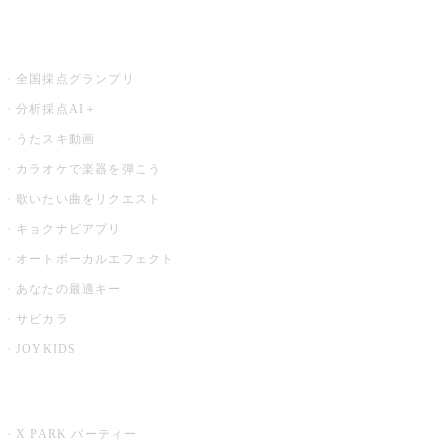
お店でもっと楽しむ
全国採点グランプリ
分析採点AI＋
うたスキ動画
カラオケで楽器を弾こう
歌いたい曲をリクエスト
キョクナビアプリ
オートボーカルエフェクト
あなたの最適キー
サビカラ
JOYKIDS
X PARK
X PARK パーティー