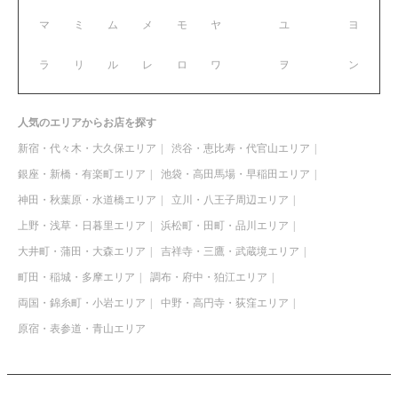
マ
ミ
ム
メ
モ
ヤ
ユ
ヨ
ラ
リ
ル
レ
ロ
ワ
ヲ
ン
人気のエリアからお店を探す
新宿・代々木・大久保エリア
渋谷・恵比寿・代官山エリア
銀座・新橋・有楽町エリア
池袋・高田馬場・早稲田エリア
神田・秋葉原・水道橋エリア
立川・八王子周辺エリア
上野・浅草・日暮里エリア
浜松町・田町・品川エリア
大井町・蒲田・大森エリア
吉祥寺・三鷹・武蔵境エリア
町田・稲城・多摩エリア
調布・府中・狛江エリア
両国・錦糸町・小岩エリア
中野・高円寺・荻窪エリア
原宿・表参道・青山エリア