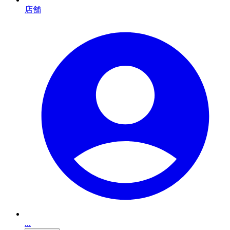
店舗
...