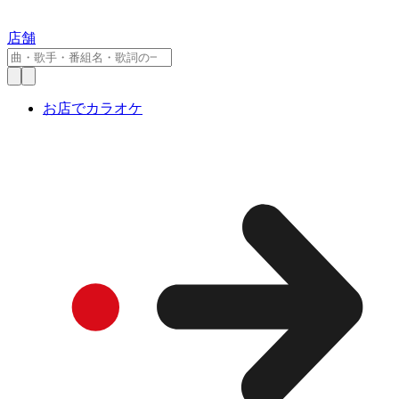
店舗
お店でカラオケ