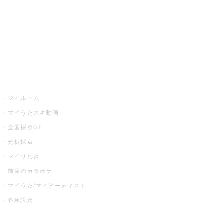
カラオケ店舗検索
全国カラオケ大会
イベント・キャンペーン
うたスキ
マイルーム
マイうたスキ動画
全国採点GP
分析採点
マイりれき
前回のカラオケ
マイうた/マイアーティスト
各種設定