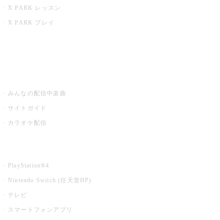
X PARK レッスン
X PARK プレイ
みるハコ
うたスキ ミュージックポスト
みんなの配信中楽曲
サイトガイド
カラオケ配信
家庭用カラオケ
PlayStation®4
Nintendo Switch (任天堂HP)
テレビ
スマートフォンアプリ