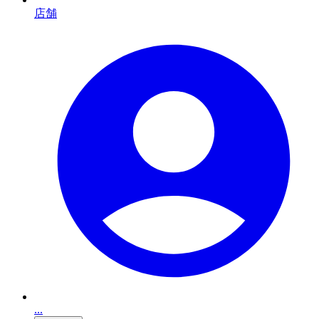
店舗
...