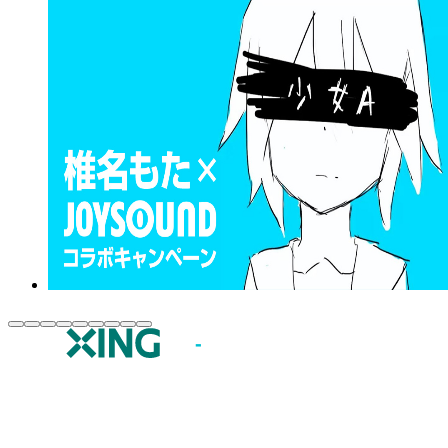
JOYSOUND.comトップ
カラオケ楽曲・歌詞検索