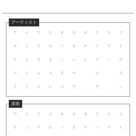
アーティスト
ア
イ
ウ
エ
オ
カ
キ
ク
ケ
コ
サ
シ
ス
セ
ソ
タ
チ
ツ
テ
ト
ナ
ニ
ヌ
ネ
ノ
ハ
ヒ
フ
ヘ
ホ
マ
ミ
ム
メ
モ
ヤ
ユ
ヨ
ラ
リ
ル
レ
ロ
ワ
ヲ
ン
楽曲
ア
イ
ウ
エ
オ
カ
キ
ク
ケ
コ
サ
シ
ス
セ
ソ
タ
チ
ツ
テ
ト