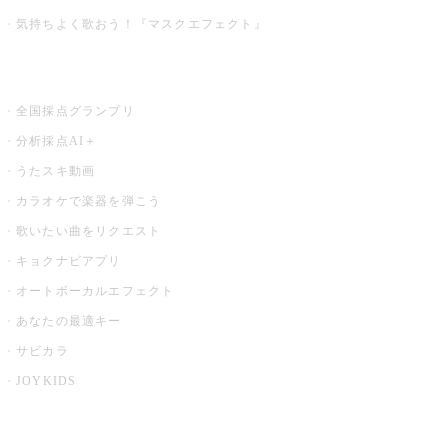
気持ちよく歌おう！『マスクエフェクト』
お店でもっと楽しむ
全国採点グランプリ
分析採点AI＋
うたスキ動画
カラオケで楽器を弾こう
歌いたい曲をリクエスト
キョクナビアプリ
オートボーカルエフェクト
あなたの最適キー
サビカラ
JOYKIDS
X PARK