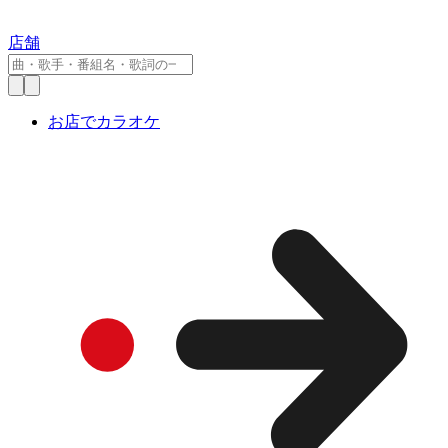
店舗
お店でカラオケ