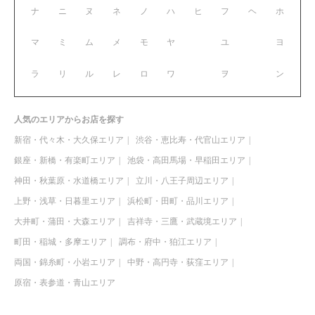
ナ
ニ
ヌ
ネ
ノ
ハ
ヒ
フ
ヘ
ホ
マ
ミ
ム
メ
モ
ヤ
ユ
ヨ
ラ
リ
ル
レ
ロ
ワ
ヲ
ン
人気のエリアからお店を探す
新宿・代々木・大久保エリア
渋谷・恵比寿・代官山エリア
銀座・新橋・有楽町エリア
池袋・高田馬場・早稲田エリア
神田・秋葉原・水道橋エリア
立川・八王子周辺エリア
上野・浅草・日暮里エリア
浜松町・田町・品川エリア
大井町・蒲田・大森エリア
吉祥寺・三鷹・武蔵境エリア
町田・稲城・多摩エリア
調布・府中・狛江エリア
両国・錦糸町・小岩エリア
中野・高円寺・荻窪エリア
原宿・表参道・青山エリア