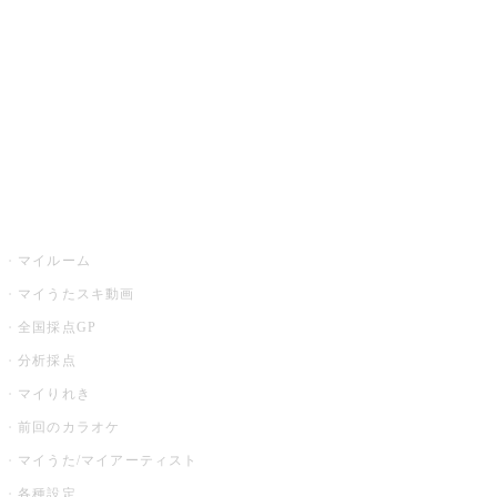
カラオケ店舗検索
全国カラオケ大会
イベント・キャンペーン
うたスキ
マイルーム
マイうたスキ動画
全国採点GP
分析採点
マイりれき
前回のカラオケ
マイうた/マイアーティスト
各種設定