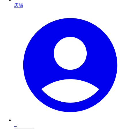
店舗
...