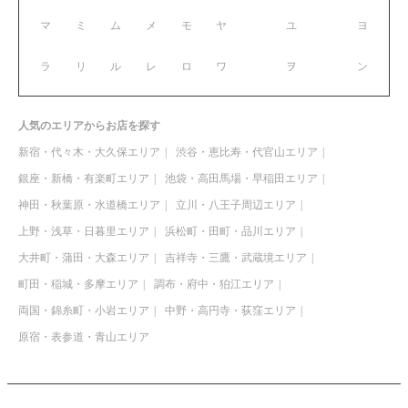
マ
ミ
ム
メ
モ
ヤ
ユ
ヨ
ラ
リ
ル
レ
ロ
ワ
ヲ
ン
人気のエリアからお店を探す
新宿・代々木・大久保エリア
渋谷・恵比寿・代官山エリア
銀座・新橋・有楽町エリア
池袋・高田馬場・早稲田エリア
神田・秋葉原・水道橋エリア
立川・八王子周辺エリア
上野・浅草・日暮里エリア
浜松町・田町・品川エリア
大井町・蒲田・大森エリア
吉祥寺・三鷹・武蔵境エリア
町田・稲城・多摩エリア
調布・府中・狛江エリア
両国・錦糸町・小岩エリア
中野・高円寺・荻窪エリア
原宿・表参道・青山エリア