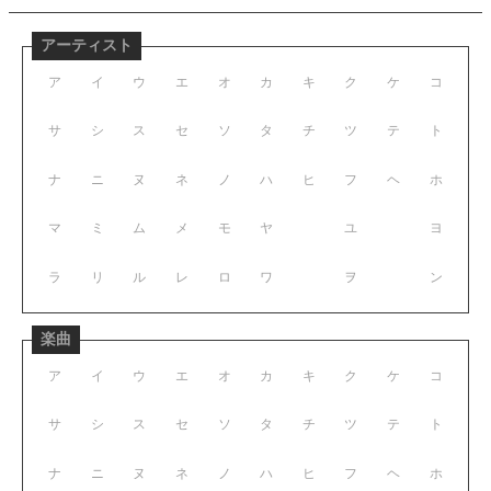
アーティスト
ア
イ
ウ
エ
オ
カ
キ
ク
ケ
コ
サ
シ
ス
セ
ソ
タ
チ
ツ
テ
ト
ナ
ニ
ヌ
ネ
ノ
ハ
ヒ
フ
ヘ
ホ
マ
ミ
ム
メ
モ
ヤ
ユ
ヨ
ラ
リ
ル
レ
ロ
ワ
ヲ
ン
楽曲
ア
イ
ウ
エ
オ
カ
キ
ク
ケ
コ
サ
シ
ス
セ
ソ
タ
チ
ツ
テ
ト
ナ
ニ
ヌ
ネ
ノ
ハ
ヒ
フ
ヘ
ホ