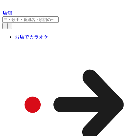
店舗
お店でカラオケ