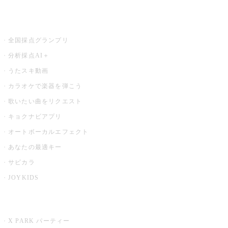
お店でもっと楽しむ
全国採点グランプリ
分析採点AI＋
うたスキ動画
カラオケで楽器を弾こう
歌いたい曲をリクエスト
キョクナビアプリ
オートボーカルエフェクト
あなたの最適キー
サビカラ
JOYKIDS
X PARK
X PARK パーティー