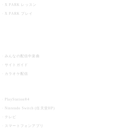
X PARK レッスン
X PARK プレイ
みるハコ
うたスキ ミュージックポスト
みんなの配信中楽曲
サイトガイド
カラオケ配信
家庭用カラオケ
PlayStation®4
Nintendo Switch (任天堂HP)
テレビ
スマートフォンアプリ