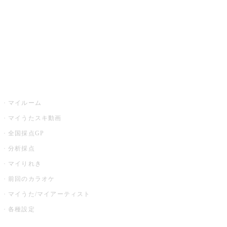
カラオケ店舗検索
全国カラオケ大会
イベント・キャンペーン
うたスキ
マイルーム
マイうたスキ動画
全国採点GP
分析採点
マイりれき
前回のカラオケ
マイうた/マイアーティスト
各種設定