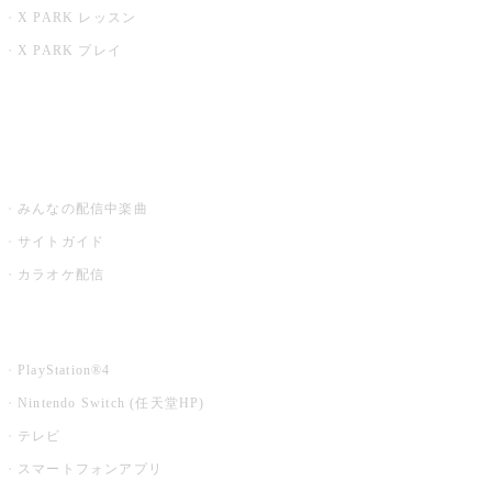
X PARK レッスン
X PARK プレイ
みるハコ
うたスキ ミュージックポスト
みんなの配信中楽曲
サイトガイド
カラオケ配信
家庭用カラオケ
PlayStation®4
Nintendo Switch (任天堂HP)
テレビ
スマートフォンアプリ