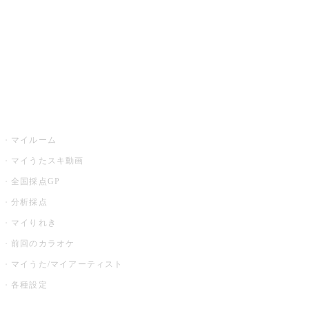
カラオケ店舗検索
全国カラオケ大会
イベント・キャンペーン
うたスキ
マイルーム
マイうたスキ動画
全国採点GP
分析採点
マイりれき
前回のカラオケ
マイうた/マイアーティスト
各種設定