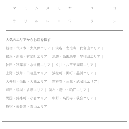
マ
ミ
ム
メ
モ
ヤ
ユ
ヨ
ラ
リ
ル
レ
ロ
ワ
ヲ
ン
人気のエリアからお店を探す
新宿・代々木・大久保エリア
渋谷・恵比寿・代官山エリア
銀座・新橋・有楽町エリア
池袋・高田馬場・早稲田エリア
神田・秋葉原・水道橋エリア
立川・八王子周辺エリア
上野・浅草・日暮里エリア
浜松町・田町・品川エリア
大井町・蒲田・大森エリア
吉祥寺・三鷹・武蔵境エリア
町田・稲城・多摩エリア
調布・府中・狛江エリア
両国・錦糸町・小岩エリア
中野・高円寺・荻窪エリア
原宿・表参道・青山エリア