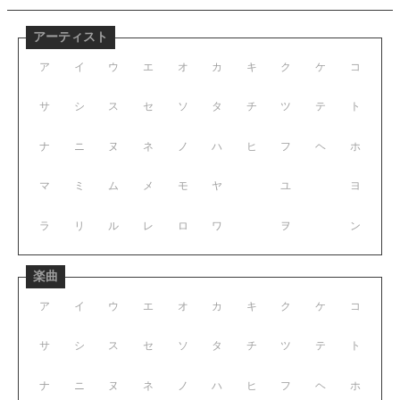
アーティスト
ア
イ
ウ
エ
オ
カ
キ
ク
ケ
コ
サ
シ
ス
セ
ソ
タ
チ
ツ
テ
ト
ナ
ニ
ヌ
ネ
ノ
ハ
ヒ
フ
ヘ
ホ
マ
ミ
ム
メ
モ
ヤ
ユ
ヨ
ラ
リ
ル
レ
ロ
ワ
ヲ
ン
楽曲
ア
イ
ウ
エ
オ
カ
キ
ク
ケ
コ
サ
シ
ス
セ
ソ
タ
チ
ツ
テ
ト
ナ
ニ
ヌ
ネ
ノ
ハ
ヒ
フ
ヘ
ホ