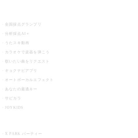
お店でもっと楽しむ
全国採点グランプリ
分析採点AI＋
うたスキ動画
カラオケで楽器を弾こう
歌いたい曲をリクエスト
キョクナビアプリ
オートボーカルエフェクト
あなたの最適キー
サビカラ
JOYKIDS
X PARK
X PARK パーティー