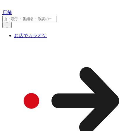
店舗
お店でカラオケ