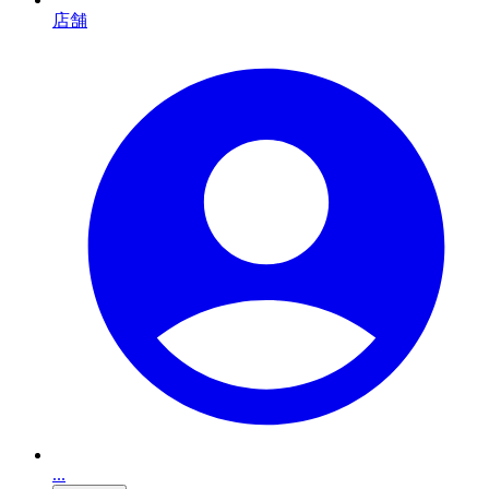
店舗
...