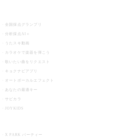
お店でもっと楽しむ
全国採点グランプリ
分析採点AI＋
うたスキ動画
カラオケで楽器を弾こう
歌いたい曲をリクエスト
キョクナビアプリ
オートボーカルエフェクト
あなたの最適キー
サビカラ
JOYKIDS
X PARK
X PARK パーティー