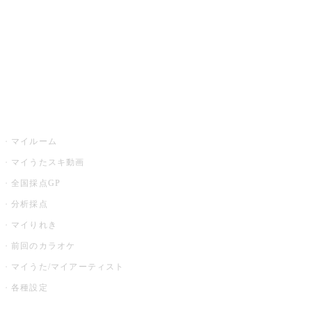
カラオケ店舗検索
全国カラオケ大会
イベント・キャンペーン
うたスキ
マイルーム
マイうたスキ動画
全国採点GP
分析採点
マイりれき
前回のカラオケ
マイうた/マイアーティスト
各種設定