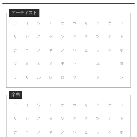
アーティスト
ア
イ
ウ
エ
オ
カ
キ
ク
ケ
コ
サ
シ
ス
セ
ソ
タ
チ
ツ
テ
ト
ナ
ニ
ヌ
ネ
ノ
ハ
ヒ
フ
ヘ
ホ
マ
ミ
ム
メ
モ
ヤ
ユ
ヨ
ラ
リ
ル
レ
ロ
ワ
ヲ
ン
楽曲
ア
イ
ウ
エ
オ
カ
キ
ク
ケ
コ
サ
シ
ス
セ
ソ
タ
チ
ツ
テ
ト
ナ
ニ
ヌ
ネ
ノ
ハ
ヒ
フ
ヘ
ホ