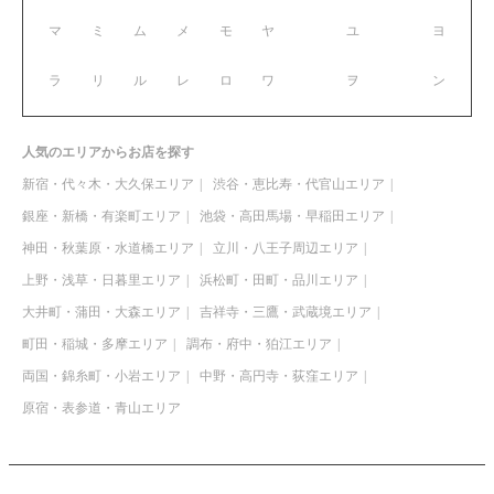
マ
ミ
ム
メ
モ
ヤ
ユ
ヨ
ラ
リ
ル
レ
ロ
ワ
ヲ
ン
人気のエリアからお店を探す
新宿・代々木・大久保エリア
渋谷・恵比寿・代官山エリア
銀座・新橋・有楽町エリア
池袋・高田馬場・早稲田エリア
神田・秋葉原・水道橋エリア
立川・八王子周辺エリア
上野・浅草・日暮里エリア
浜松町・田町・品川エリア
大井町・蒲田・大森エリア
吉祥寺・三鷹・武蔵境エリア
町田・稲城・多摩エリア
調布・府中・狛江エリア
両国・錦糸町・小岩エリア
中野・高円寺・荻窪エリア
原宿・表参道・青山エリア