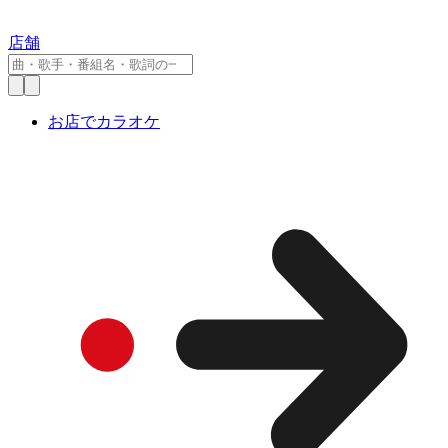
店舗
お店でカラオケ