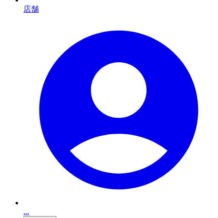
店舗
...