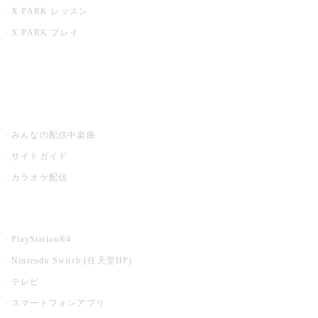
X PARK レッスン
X PARK プレイ
みるハコ
うたスキ ミュージックポスト
みんなの配信中楽曲
サイトガイド
カラオケ配信
家庭用カラオケ
PlayStation®4
Nintendo Switch (任天堂HP)
テレビ
スマートフォンアプリ