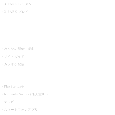
X PARK レッスン
X PARK プレイ
みるハコ
うたスキ ミュージックポスト
みんなの配信中楽曲
サイトガイド
カラオケ配信
家庭用カラオケ
PlayStation®4
Nintendo Switch (任天堂HP)
テレビ
スマートフォンアプリ