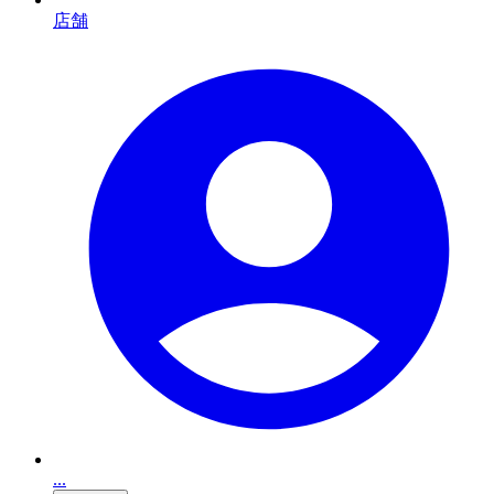
店舗
...