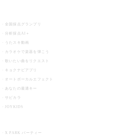
お店でもっと楽しむ
全国採点グランプリ
分析採点AI＋
うたスキ動画
カラオケで楽器を弾こう
歌いたい曲をリクエスト
キョクナビアプリ
オートボーカルエフェクト
あなたの最適キー
サビカラ
JOYKIDS
X PARK
X PARK パーティー