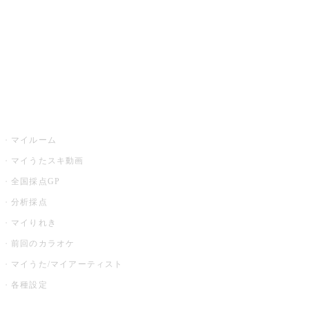
カラオケ店舗検索
全国カラオケ大会
イベント・キャンペーン
うたスキ
マイルーム
マイうたスキ動画
全国採点GP
分析採点
マイりれき
前回のカラオケ
マイうた/マイアーティスト
各種設定