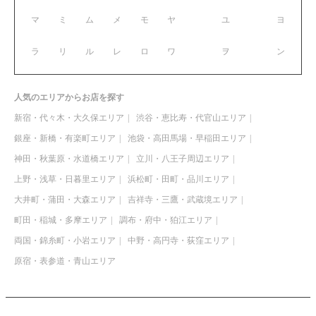
マ
ミ
ム
メ
モ
ヤ
ユ
ヨ
ラ
リ
ル
レ
ロ
ワ
ヲ
ン
人気のエリアからお店を探す
新宿・代々木・大久保エリア
渋谷・恵比寿・代官山エリア
銀座・新橋・有楽町エリア
池袋・高田馬場・早稲田エリア
神田・秋葉原・水道橋エリア
立川・八王子周辺エリア
上野・浅草・日暮里エリア
浜松町・田町・品川エリア
大井町・蒲田・大森エリア
吉祥寺・三鷹・武蔵境エリア
町田・稲城・多摩エリア
調布・府中・狛江エリア
両国・錦糸町・小岩エリア
中野・高円寺・荻窪エリア
原宿・表参道・青山エリア