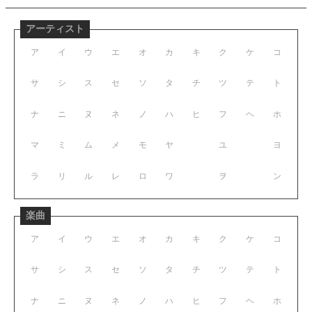
アーティスト
ア
イ
ウ
エ
オ
カ
キ
ク
ケ
コ
サ
シ
ス
セ
ソ
タ
チ
ツ
テ
ト
ナ
ニ
ヌ
ネ
ノ
ハ
ヒ
フ
ヘ
ホ
マ
ミ
ム
メ
モ
ヤ
ユ
ヨ
ラ
リ
ル
レ
ロ
ワ
ヲ
ン
楽曲
ア
イ
ウ
エ
オ
カ
キ
ク
ケ
コ
サ
シ
ス
セ
ソ
タ
チ
ツ
テ
ト
ナ
ニ
ヌ
ネ
ノ
ハ
ヒ
フ
ヘ
ホ