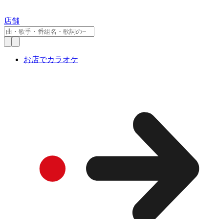
店舗
お店でカラオケ