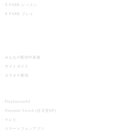
X PARK レッスン
X PARK プレイ
みるハコ
うたスキ ミュージックポスト
みんなの配信中楽曲
サイトガイド
カラオケ配信
家庭用カラオケ
PlayStation®4
Nintendo Switch (任天堂HP)
テレビ
スマートフォンアプリ