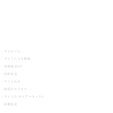
カラオケ店舗検索
全国カラオケ大会
イベント・キャンペーン
うたスキ
マイルーム
マイうたスキ動画
全国採点GP
分析採点
マイりれき
前回のカラオケ
マイうた/マイアーティスト
各種設定