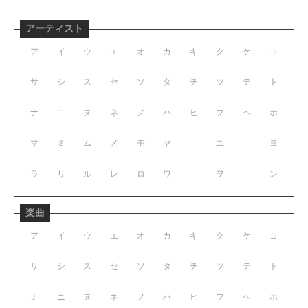
アーティスト
ア
イ
ウ
エ
オ
カ
キ
ク
ケ
コ
サ
シ
ス
セ
ソ
タ
チ
ツ
テ
ト
ナ
ニ
ヌ
ネ
ノ
ハ
ヒ
フ
ヘ
ホ
マ
ミ
ム
メ
モ
ヤ
ユ
ヨ
ラ
リ
ル
レ
ロ
ワ
ヲ
ン
楽曲
ア
イ
ウ
エ
オ
カ
キ
ク
ケ
コ
サ
シ
ス
セ
ソ
タ
チ
ツ
テ
ト
ナ
ニ
ヌ
ネ
ノ
ハ
ヒ
フ
ヘ
ホ