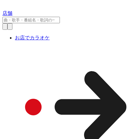
店舗
お店でカラオケ