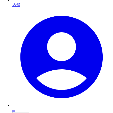
店舗
...