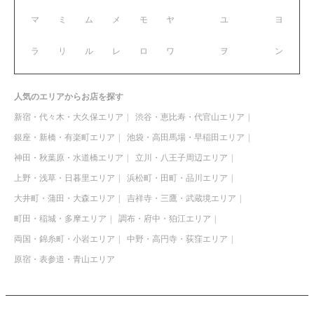
マ
ミ
ム
メ
モ
ヤ
ユ
ヨ
ラ
リ
ル
レ
ロ
ワ
ヲ
ン
人気のエリアからお店を探す
新宿・代々木・大久保エリア
渋谷・恵比寿・代官山エリア
銀座・新橋・有楽町エリア
池袋・高田馬場・早稲田エリア
神田・秋葉原・水道橋エリア
立川・八王子周辺エリア
上野・浅草・日暮里エリア
浜松町・田町・品川エリア
大井町・蒲田・大森エリア
吉祥寺・三鷹・武蔵境エリア
町田・稲城・多摩エリア
調布・府中・狛江エリア
両国・錦糸町・小岩エリア
中野・高円寺・荻窪エリア
原宿・表参道・青山エリア