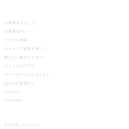
お店でもっと楽しむ
全国採点グランプリ
分析採点AI＋
うたスキ動画
カラオケで楽器を弾こう
歌いたい曲をリクエスト
キョクナビアプリ
オートボーカルエフェクト
あなたの最適キー
サビカラ
JOYKIDS
X PARK
X PARK パーティー