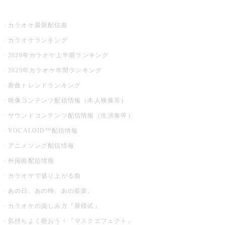
お店でカラオケ
カラオケ最新配信曲
カラオケランキング
2026年カラオケ上半期ランキング
2025年カラオケ年間ランキング
新曲トレンドランキング
映像コンテンツ配信情報（本人映像等）
サウンドコンテンツ配信情報（生演奏等）
VOCALOID™配信情報
アニメソング配信情報
外国曲配信情報
カラオケで盛り上がる曲
あの日、あの時、あの音楽。
カラオケの楽しみ方『新様式』
気持ちよく歌おう！『マスクエフェクト』