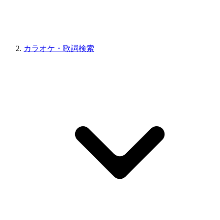
カラオケ・歌詞検索