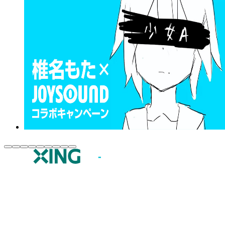
JOYSOUND.comトップ
カラオケ楽曲・歌詞検索