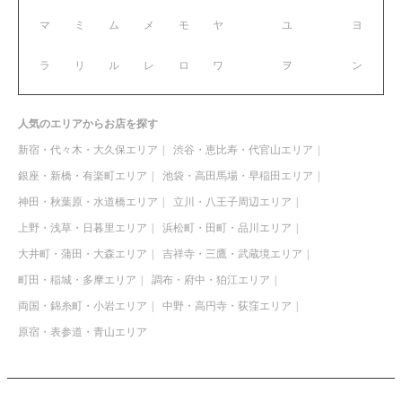
マ
ミ
ム
メ
モ
ヤ
ユ
ヨ
ラ
リ
ル
レ
ロ
ワ
ヲ
ン
人気のエリアからお店を探す
新宿・代々木・大久保エリア
渋谷・恵比寿・代官山エリア
銀座・新橋・有楽町エリア
池袋・高田馬場・早稲田エリア
神田・秋葉原・水道橋エリア
立川・八王子周辺エリア
上野・浅草・日暮里エリア
浜松町・田町・品川エリア
大井町・蒲田・大森エリア
吉祥寺・三鷹・武蔵境エリア
町田・稲城・多摩エリア
調布・府中・狛江エリア
両国・錦糸町・小岩エリア
中野・高円寺・荻窪エリア
原宿・表参道・青山エリア