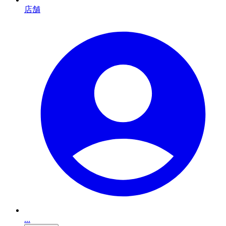
店舗
...