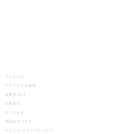
カラオケ楽曲・歌詞検索
カラオケ店舗検索
全国カラオケ大会
イベント・キャンペーン
うたスキ
マイルーム
マイうたスキ動画
全国採点GP
分析採点
マイりれき
前回のカラオケ
マイうた/マイアーティスト