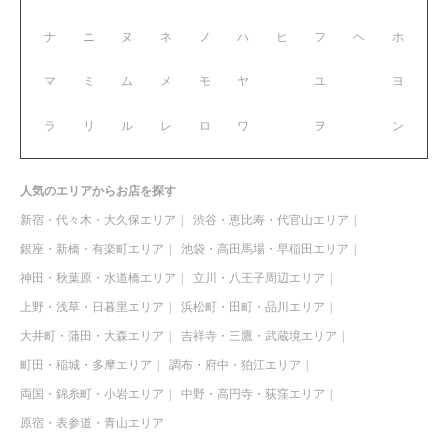
ナ
ニ
ヌ
ネ
ノ
ハ
ヒ
フ
ヘ
ホ
マ
ミ
ム
メ
モ
ヤ
ユ
ヨ
ラ
リ
ル
レ
ロ
ワ
ヲ
ン
人気のエリアからお店を探す
新宿・代々木・大久保エリア
渋谷・恵比寿・代官山エリア
銀座・新橋・有楽町エリア
池袋・高田馬場・早稲田エリア
神田・秋葉原・水道橋エリア
立川・八王子周辺エリア
上野・浅草・日暮里エリア
浜松町・田町・品川エリア
大井町・蒲田・大森エリア
吉祥寺・三鷹・武蔵境エリア
町田・稲城・多摩エリア
調布・府中・狛江エリア
両国・錦糸町・小岩エリア
中野・高円寺・荻窪エリア
原宿・表参道・青山エリア