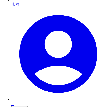
店舗
...