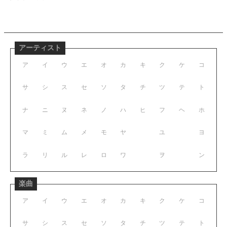
アーティスト
ア
イ
ウ
エ
オ
カ
キ
ク
ケ
コ
サ
シ
ス
セ
ソ
タ
チ
ツ
テ
ト
ナ
ニ
ヌ
ネ
ノ
ハ
ヒ
フ
ヘ
ホ
マ
ミ
ム
メ
モ
ヤ
ユ
ヨ
ラ
リ
ル
レ
ロ
ワ
ヲ
ン
楽曲
ア
イ
ウ
エ
オ
カ
キ
ク
ケ
コ
サ
シ
ス
セ
ソ
タ
チ
ツ
テ
ト