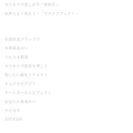
カラオケの楽しみ方『新様式』
気持ちよく歌おう！『マスクエフェクト』
お店でもっと楽しむ
全国採点グランプリ
分析採点AI＋
うたスキ動画
カラオケで楽器を弾こう
歌いたい曲をリクエスト
キョクナビアプリ
オートボーカルエフェクト
あなたの最適キー
サビカラ
JOYKIDS