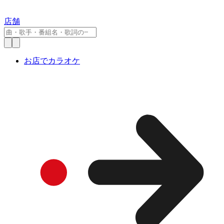
店舗
お店でカラオケ