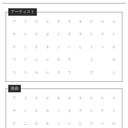
アーティスト
ア
イ
ウ
エ
オ
カ
キ
ク
ケ
コ
サ
シ
ス
セ
ソ
タ
チ
ツ
テ
ト
ナ
ニ
ヌ
ネ
ノ
ハ
ヒ
フ
ヘ
ホ
マ
ミ
ム
メ
モ
ヤ
ユ
ヨ
ラ
リ
ル
レ
ロ
ワ
ヲ
ン
楽曲
ア
イ
ウ
エ
オ
カ
キ
ク
ケ
コ
サ
シ
ス
セ
ソ
タ
チ
ツ
テ
ト
ナ
ニ
ヌ
ネ
ノ
ハ
ヒ
フ
ヘ
ホ