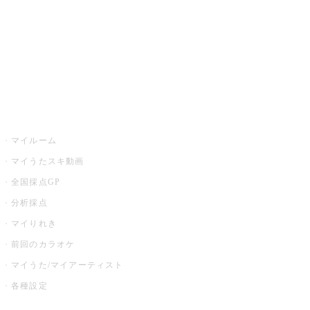
カラオケ店舗検索
全国カラオケ大会
イベント・キャンペーン
うたスキ
マイルーム
マイうたスキ動画
全国採点GP
分析採点
マイりれき
前回のカラオケ
マイうた/マイアーティスト
各種設定