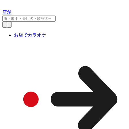
店舗
お店でカラオケ