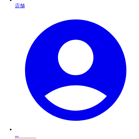
店舗
...