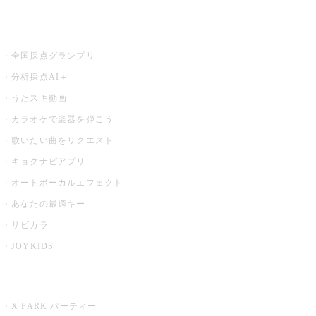
お店でもっと楽しむ
全国採点グランプリ
分析採点AI＋
うたスキ動画
カラオケで楽器を弾こう
歌いたい曲をリクエスト
キョクナビアプリ
オートボーカルエフェクト
あなたの最適キー
サビカラ
JOYKIDS
X PARK
X PARK パーティー