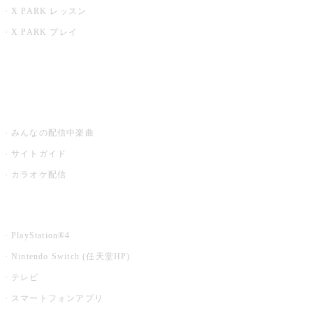
X PARK レッスン
X PARK プレイ
みるハコ
うたスキ ミュージックポスト
みんなの配信中楽曲
サイトガイド
カラオケ配信
家庭用カラオケ
PlayStation®4
Nintendo Switch (任天堂HP)
テレビ
スマートフォンアプリ