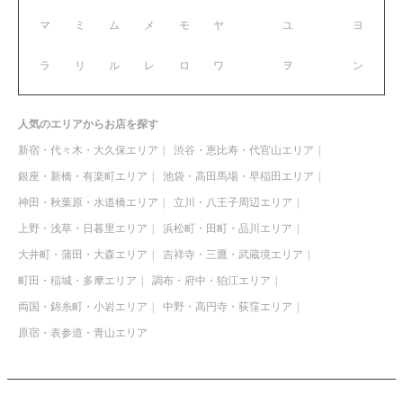
マ
ミ
ム
メ
モ
ヤ
ユ
ヨ
ラ
リ
ル
レ
ロ
ワ
ヲ
ン
人気のエリアからお店を探す
新宿・代々木・大久保エリア
渋谷・恵比寿・代官山エリア
銀座・新橋・有楽町エリア
池袋・高田馬場・早稲田エリア
神田・秋葉原・水道橋エリア
立川・八王子周辺エリア
上野・浅草・日暮里エリア
浜松町・田町・品川エリア
大井町・蒲田・大森エリア
吉祥寺・三鷹・武蔵境エリア
町田・稲城・多摩エリア
調布・府中・狛江エリア
両国・錦糸町・小岩エリア
中野・高円寺・荻窪エリア
原宿・表参道・青山エリア