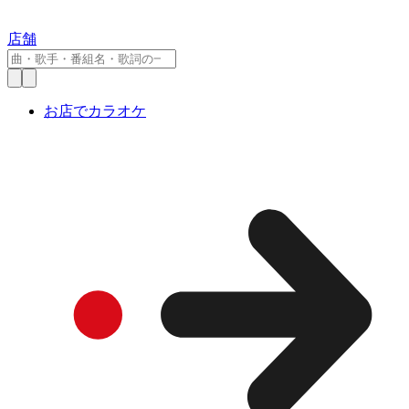
店舗
お店でカラオケ