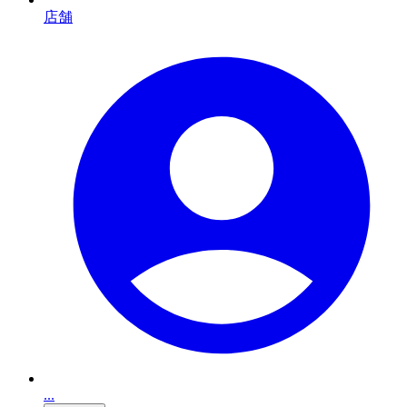
店舗
...