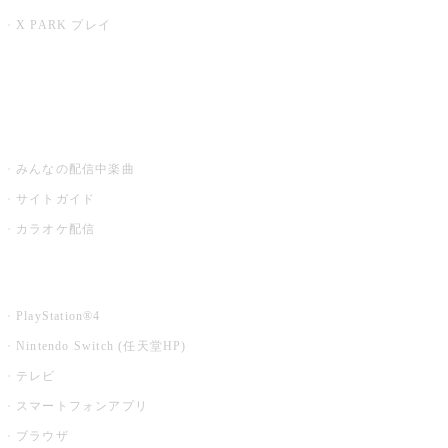
X PARK プレイ
みるハコ
うたスキ ミュージックポスト
みんなの配信中楽曲
サイトガイド
カラオケ配信
家庭用カラオケ
PlayStation®4
Nintendo Switch (任天堂HP)
テレビ
スマートフォンアプリ
ブラウザ