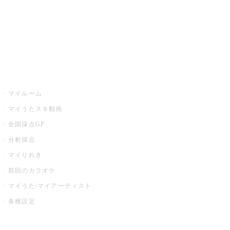
全国カラオケ大会
イベント・キャンペーン
うたスキ
マイルーム
マイうたスキ動画
全国採点GP
分析採点
マイりれき
前回のカラオケ
マイうた/マイアーティスト
各種設定
お店でカラオケ