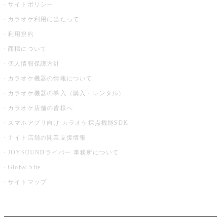
サイトポリシー
カラオケ利用に当たって
利用規約
商標について
個人情報保護方針
カラオケ機器の情報について
カラオケ機器の導入（購入・レンタル）
カラオケ店舗の皆様へ
スマホアプリ向け カラオケ採点機能SDK
ナイト店舗の開業支援情報
JOYSOUNDライバー 事務所について
Global Site
サイトマップ