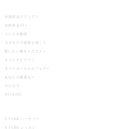
お店でもっと楽しむ
全国採点グランプリ
分析採点AI＋
うたスキ動画
カラオケで楽器を弾こう
歌いたい曲をリクエスト
キョクナビアプリ
オートボーカルエフェクト
あなたの最適キー
サビカラ
JOYKIDS
X PARK
X PARK パーティー
X PARK レッスン