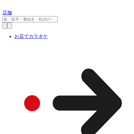
店舗
お店でカラオケ