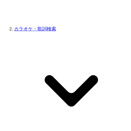
カラオケ・歌詞検索