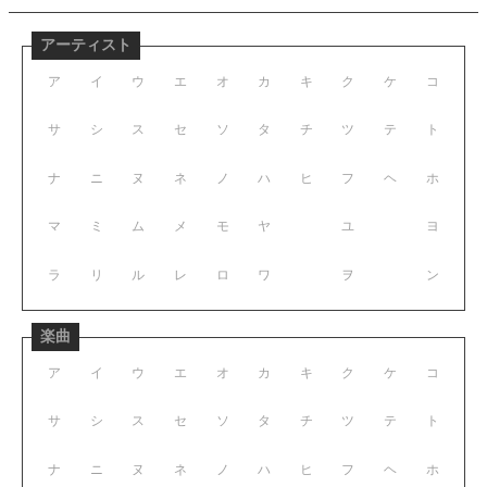
アーティスト
ア
イ
ウ
エ
オ
カ
キ
ク
ケ
コ
サ
シ
ス
セ
ソ
タ
チ
ツ
テ
ト
ナ
ニ
ヌ
ネ
ノ
ハ
ヒ
フ
ヘ
ホ
マ
ミ
ム
メ
モ
ヤ
ユ
ヨ
ラ
リ
ル
レ
ロ
ワ
ヲ
ン
楽曲
ア
イ
ウ
エ
オ
カ
キ
ク
ケ
コ
サ
シ
ス
セ
ソ
タ
チ
ツ
テ
ト
ナ
ニ
ヌ
ネ
ノ
ハ
ヒ
フ
ヘ
ホ