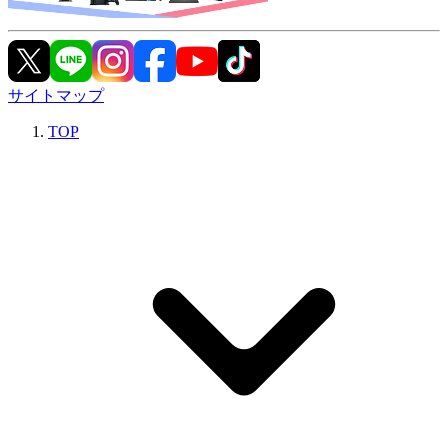
サイトマップ
TOP