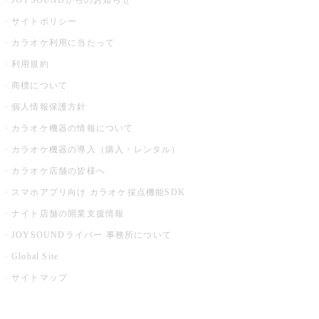
JOYSOUNDからのお知らせ
サイトポリシー
カラオケ利用に当たって
利用規約
商標について
個人情報保護方針
カラオケ機器の情報について
カラオケ機器の導入（購入・レンタル）
カラオケ店舗の皆様へ
スマホアプリ向け カラオケ採点機能SDK
ナイト店舗の開業支援情報
JOYSOUNDライバー 事務所について
Global Site
サイトマップ