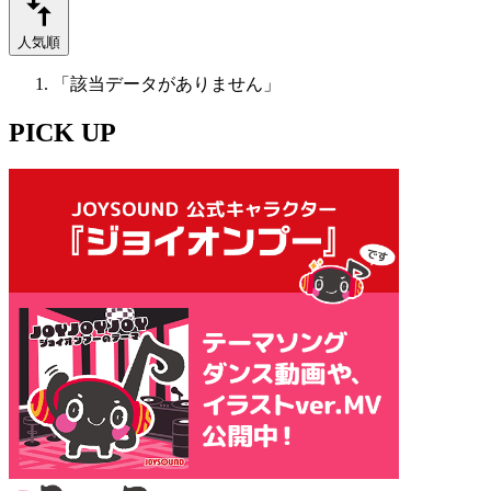
人気順
「該当データがありません」
PICK UP