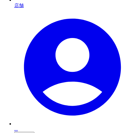
店舗
...