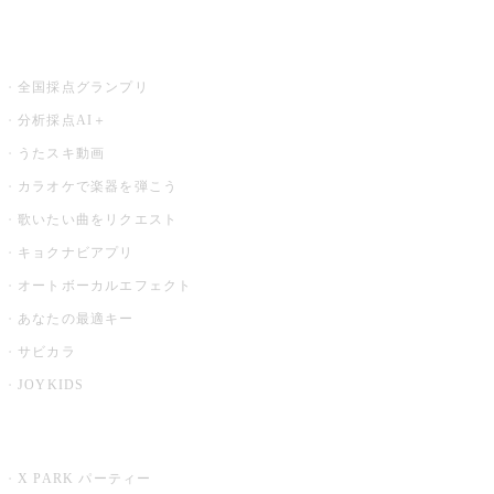
お店でもっと楽しむ
全国採点グランプリ
分析採点AI＋
うたスキ動画
カラオケで楽器を弾こう
歌いたい曲をリクエスト
キョクナビアプリ
オートボーカルエフェクト
あなたの最適キー
サビカラ
JOYKIDS
X PARK
X PARK パーティー