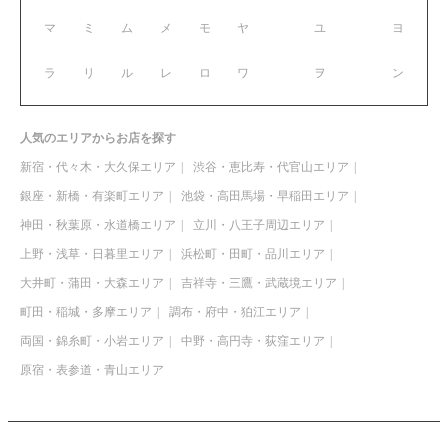
マ
ミ
ム
メ
モ
ヤ
ユ
ヨ
ラ
リ
ル
レ
ロ
ワ
ヲ
ン
人気のエリアからお店を探す
新宿・代々木・大久保エリア
渋谷・恵比寿・代官山エリア
銀座・新橋・有楽町エリア
池袋・高田馬場・早稲田エリア
神田・秋葉原・水道橋エリア
立川・八王子周辺エリア
上野・浅草・日暮里エリア
浜松町・田町・品川エリア
大井町・蒲田・大森エリア
吉祥寺・三鷹・武蔵境エリア
町田・稲城・多摩エリア
調布・府中・狛江エリア
両国・錦糸町・小岩エリア
中野・高円寺・荻窪エリア
原宿・表参道・青山エリア