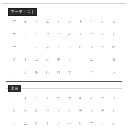
アーティスト
ア
イ
ウ
エ
オ
カ
キ
ク
ケ
コ
サ
シ
ス
セ
ソ
タ
チ
ツ
テ
ト
ナ
ニ
ヌ
ネ
ノ
ハ
ヒ
フ
ヘ
ホ
マ
ミ
ム
メ
モ
ヤ
ユ
ヨ
ラ
リ
ル
レ
ロ
ワ
ヲ
ン
楽曲
ア
イ
ウ
エ
オ
カ
キ
ク
ケ
コ
サ
シ
ス
セ
ソ
タ
チ
ツ
テ
ト
ナ
ニ
ヌ
ネ
ノ
ハ
ヒ
フ
ヘ
ホ