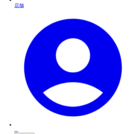
店舗
...