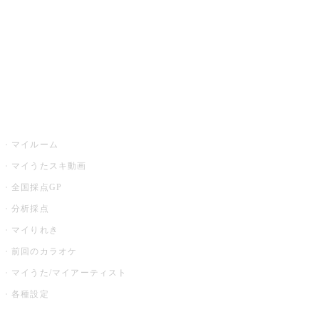
カラオケ店舗検索
全国カラオケ大会
イベント・キャンペーン
うたスキ
マイルーム
マイうたスキ動画
全国採点GP
分析採点
マイりれき
前回のカラオケ
マイうた/マイアーティスト
各種設定