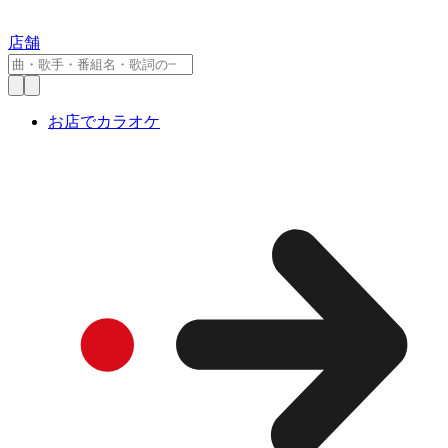
店舗
お店でカラオケ