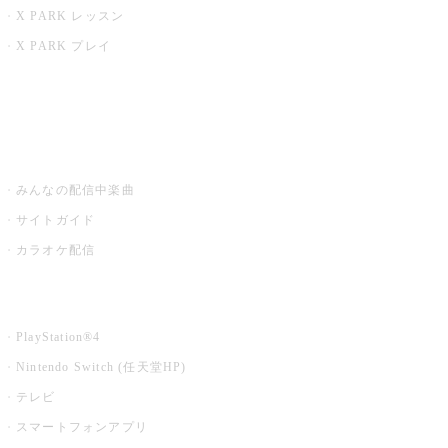
X PARK レッスン
X PARK プレイ
みるハコ
うたスキ ミュージックポスト
みんなの配信中楽曲
サイトガイド
カラオケ配信
家庭用カラオケ
PlayStation®4
Nintendo Switch (任天堂HP)
テレビ
スマートフォンアプリ