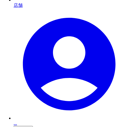
店舗
...