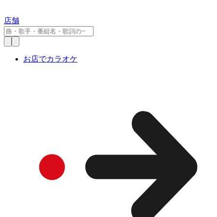
店舗
お店でカラオケ