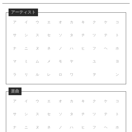
アーティスト
ア
イ
ウ
エ
オ
カ
キ
ク
ケ
コ
サ
シ
ス
セ
ソ
タ
チ
ツ
テ
ト
ナ
ニ
ヌ
ネ
ノ
ハ
ヒ
フ
ヘ
ホ
マ
ミ
ム
メ
モ
ヤ
ユ
ヨ
ラ
リ
ル
レ
ロ
ワ
ヲ
ン
楽曲
ア
イ
ウ
エ
オ
カ
キ
ク
ケ
コ
サ
シ
ス
セ
ソ
タ
チ
ツ
テ
ト
ナ
ニ
ヌ
ネ
ノ
ハ
ヒ
フ
ヘ
ホ