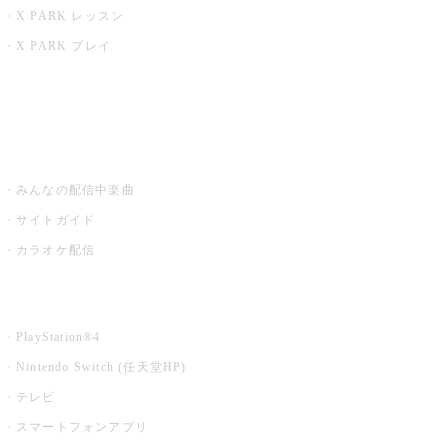
X PARK レッスン
X PARK プレイ
みるハコ
うたスキ ミュージックポスト
みんなの配信中楽曲
サイトガイド
カラオケ配信
家庭用カラオケ
PlayStation®4
Nintendo Switch (任天堂HP)
テレビ
スマートフォンアプリ