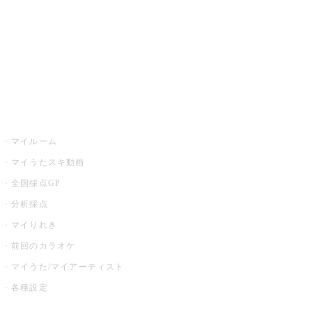
カラオケ店舗検索
全国カラオケ大会
イベント・キャンペーン
うたスキ
マイルーム
マイうたスキ動画
全国採点GP
分析採点
マイりれき
前回のカラオケ
マイうた/マイアーティスト
各種設定