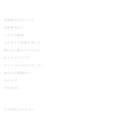
お店でもっと楽しむ
全国採点グランプリ
分析採点AI＋
うたスキ動画
カラオケで楽器を弾こう
歌いたい曲をリクエスト
キョクナビアプリ
オートボーカルエフェクト
あなたの最適キー
サビカラ
JOYKIDS
X PARK
X PARK パーティー