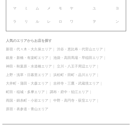
マ
ミ
ム
メ
モ
ヤ
ユ
ヨ
ラ
リ
ル
レ
ロ
ワ
ヲ
ン
人気のエリアからお店を探す
新宿・代々木・大久保エリア
渋谷・恵比寿・代官山エリア
銀座・新橋・有楽町エリア
池袋・高田馬場・早稲田エリア
神田・秋葉原・水道橋エリア
立川・八王子周辺エリア
上野・浅草・日暮里エリア
浜松町・田町・品川エリア
大井町・蒲田・大森エリア
吉祥寺・三鷹・武蔵境エリア
町田・稲城・多摩エリア
調布・府中・狛江エリア
両国・錦糸町・小岩エリア
中野・高円寺・荻窪エリア
原宿・表参道・青山エリア