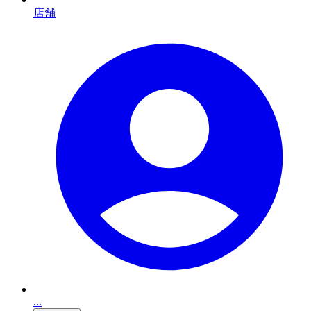
店舗
...