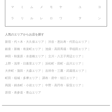
マ
ミ
ム
メ
モ
ヤ
ユ
ヨ
ラ
リ
ル
レ
ロ
ワ
ヲ
ン
人気のエリアからお店を探す
新宿・代々木・大久保エリア
渋谷・恵比寿・代官山エリア
銀座・新橋・有楽町エリア
池袋・高田馬場・早稲田エリア
神田・秋葉原・水道橋エリア
立川・八王子周辺エリア
上野・浅草・日暮里エリア
浜松町・田町・品川エリア
大井町・蒲田・大森エリア
吉祥寺・三鷹・武蔵境エリア
町田・稲城・多摩エリア
調布・府中・狛江エリア
両国・錦糸町・小岩エリア
中野・高円寺・荻窪エリア
原宿・表参道・青山エリア