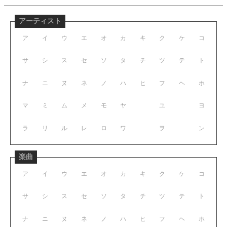
アーティスト
ア
イ
ウ
エ
オ
カ
キ
ク
ケ
コ
サ
シ
ス
セ
ソ
タ
チ
ツ
テ
ト
ナ
ニ
ヌ
ネ
ノ
ハ
ヒ
フ
ヘ
ホ
マ
ミ
ム
メ
モ
ヤ
ユ
ヨ
ラ
リ
ル
レ
ロ
ワ
ヲ
ン
楽曲
ア
イ
ウ
エ
オ
カ
キ
ク
ケ
コ
サ
シ
ス
セ
ソ
タ
チ
ツ
テ
ト
ナ
ニ
ヌ
ネ
ノ
ハ
ヒ
フ
ヘ
ホ