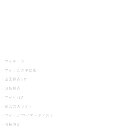
カラオケ店舗検索
全国カラオケ大会
イベント・キャンペーン
うたスキ
マイルーム
マイうたスキ動画
全国採点GP
分析採点
マイりれき
前回のカラオケ
マイうた/マイアーティスト
各種設定