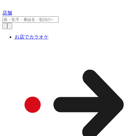
店舗
お店でカラオケ