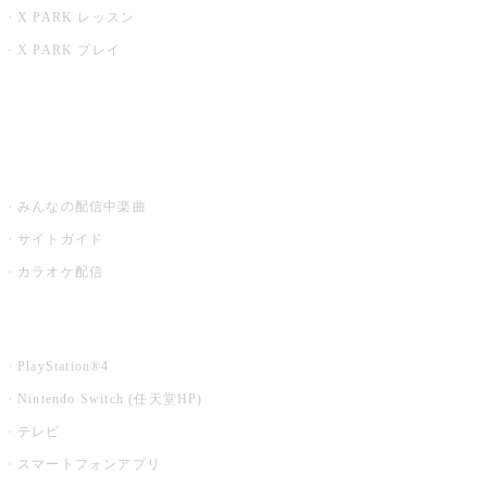
X PARK レッスン
X PARK プレイ
みるハコ
うたスキ ミュージックポスト
みんなの配信中楽曲
サイトガイド
カラオケ配信
家庭用カラオケ
PlayStation®4
Nintendo Switch (任天堂HP)
テレビ
スマートフォンアプリ