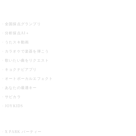
お店でもっと楽しむ
全国採点グランプリ
分析採点AI＋
うたスキ動画
カラオケで楽器を弾こう
歌いたい曲をリクエスト
キョクナビアプリ
オートボーカルエフェクト
あなたの最適キー
サビカラ
JOYKIDS
X PARK
X PARK パーティー