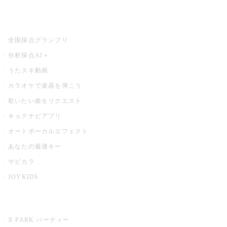
お店でもっと楽しむ
全国採点グランプリ
分析採点AI＋
うたスキ動画
カラオケで楽器を弾こう
歌いたい曲をリクエスト
キョクナビアプリ
オートボーカルエフェクト
あなたの最適キー
サビカラ
JOYKIDS
X PARK
X PARK パーティー