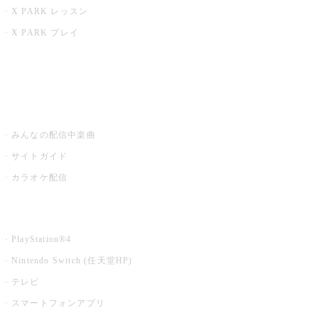
X PARK レッスン
X PARK プレイ
みるハコ
うたスキ ミュージックポスト
みんなの配信中楽曲
サイトガイド
カラオケ配信
家庭用カラオケ
PlayStation®4
Nintendo Switch (任天堂HP)
テレビ
スマートフォンアプリ