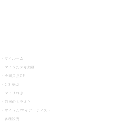
カラオケ店舗検索
全国カラオケ大会
イベント・キャンペーン
うたスキ
マイルーム
マイうたスキ動画
全国採点GP
分析採点
マイりれき
前回のカラオケ
マイうた/マイアーティスト
各種設定