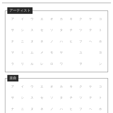
アーティスト
ア
イ
ウ
エ
オ
カ
キ
ク
ケ
コ
サ
シ
ス
セ
ソ
タ
チ
ツ
テ
ト
ナ
ニ
ヌ
ネ
ノ
ハ
ヒ
フ
ヘ
ホ
マ
ミ
ム
メ
モ
ヤ
ユ
ヨ
ラ
リ
ル
レ
ロ
ワ
ヲ
ン
楽曲
ア
イ
ウ
エ
オ
カ
キ
ク
ケ
コ
サ
シ
ス
セ
ソ
タ
チ
ツ
テ
ト
ナ
ニ
ヌ
ネ
ノ
ハ
ヒ
フ
ヘ
ホ