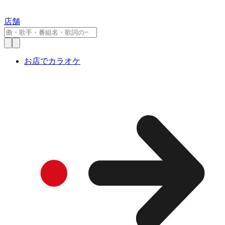
店舗
お店でカラオケ