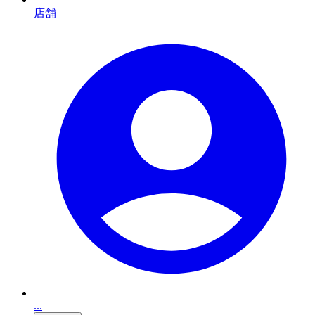
店舗
...