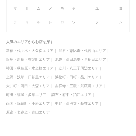
マ
ミ
ム
メ
モ
ヤ
ユ
ヨ
ラ
リ
ル
レ
ロ
ワ
ヲ
ン
人気のエリアからお店を探す
新宿・代々木・大久保エリア
渋谷・恵比寿・代官山エリア
銀座・新橋・有楽町エリア
池袋・高田馬場・早稲田エリア
神田・秋葉原・水道橋エリア
立川・八王子周辺エリア
上野・浅草・日暮里エリア
浜松町・田町・品川エリア
大井町・蒲田・大森エリア
吉祥寺・三鷹・武蔵境エリア
町田・稲城・多摩エリア
調布・府中・狛江エリア
両国・錦糸町・小岩エリア
中野・高円寺・荻窪エリア
原宿・表参道・青山エリア