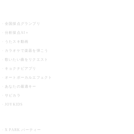
お店でもっと楽しむ
全国採点グランプリ
分析採点AI＋
うたスキ動画
カラオケで楽器を弾こう
歌いたい曲をリクエスト
キョクナビアプリ
オートボーカルエフェクト
あなたの最適キー
サビカラ
JOYKIDS
X PARK
X PARK パーティー