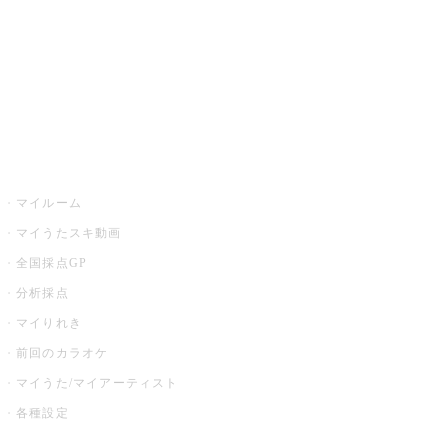
カラオケ店舗検索
全国カラオケ大会
イベント・キャンペーン
うたスキ
マイルーム
マイうたスキ動画
全国採点GP
分析採点
マイりれき
前回のカラオケ
マイうた/マイアーティスト
各種設定