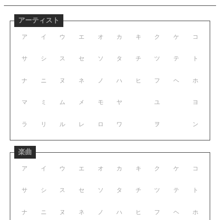
アーティスト
ア
イ
ウ
エ
オ
カ
キ
ク
ケ
コ
サ
シ
ス
セ
ソ
タ
チ
ツ
テ
ト
ナ
ニ
ヌ
ネ
ノ
ハ
ヒ
フ
ヘ
ホ
マ
ミ
ム
メ
モ
ヤ
ユ
ヨ
ラ
リ
ル
レ
ロ
ワ
ヲ
ン
楽曲
ア
イ
ウ
エ
オ
カ
キ
ク
ケ
コ
サ
シ
ス
セ
ソ
タ
チ
ツ
テ
ト
ナ
ニ
ヌ
ネ
ノ
ハ
ヒ
フ
ヘ
ホ