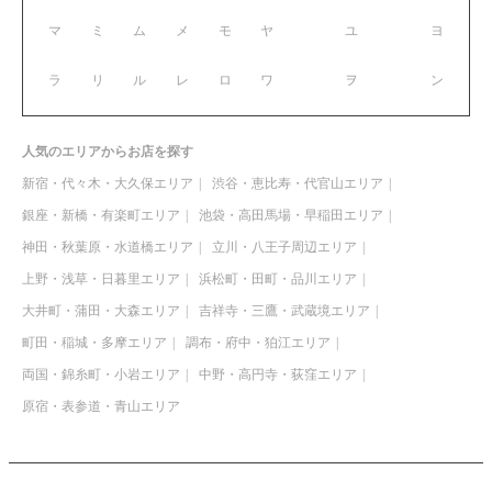
マ
ミ
ム
メ
モ
ヤ
ユ
ヨ
ラ
リ
ル
レ
ロ
ワ
ヲ
ン
人気のエリアからお店を探す
新宿・代々木・大久保エリア
渋谷・恵比寿・代官山エリア
銀座・新橋・有楽町エリア
池袋・高田馬場・早稲田エリア
神田・秋葉原・水道橋エリア
立川・八王子周辺エリア
上野・浅草・日暮里エリア
浜松町・田町・品川エリア
大井町・蒲田・大森エリア
吉祥寺・三鷹・武蔵境エリア
町田・稲城・多摩エリア
調布・府中・狛江エリア
両国・錦糸町・小岩エリア
中野・高円寺・荻窪エリア
原宿・表参道・青山エリア