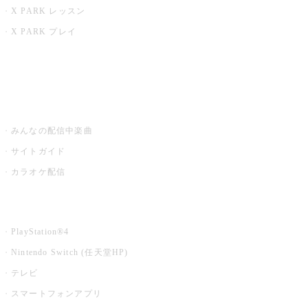
X PARK レッスン
X PARK プレイ
みるハコ
うたスキ ミュージックポスト
みんなの配信中楽曲
サイトガイド
カラオケ配信
家庭用カラオケ
PlayStation®4
Nintendo Switch (任天堂HP)
テレビ
スマートフォンアプリ