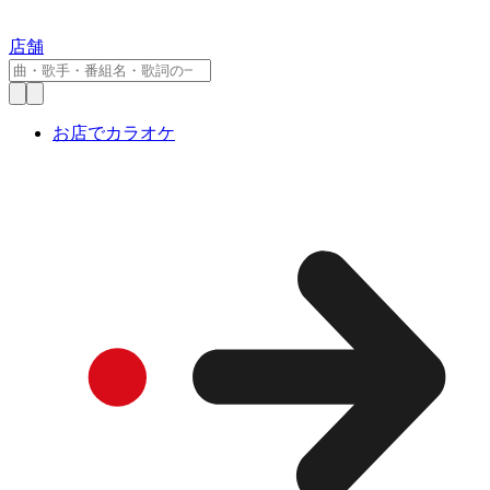
店舗
お店でカラオケ