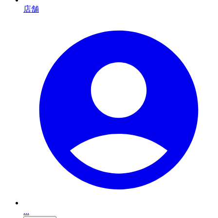
店舗
...