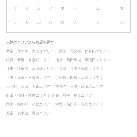
マ
ミ
ム
メ
モ
ヤ
ユ
ヨ
ラ
リ
ル
レ
ロ
ワ
ヲ
ン
人気のエリアからお店を探す
新宿・代々木・大久保エリア
渋谷・恵比寿・代官山エリア
銀座・新橋・有楽町エリア
池袋・高田馬場・早稲田エリア
神田・秋葉原・水道橋エリア
立川・八王子周辺エリア
上野・浅草・日暮里エリア
浜松町・田町・品川エリア
大井町・蒲田・大森エリア
吉祥寺・三鷹・武蔵境エリア
町田・稲城・多摩エリア
調布・府中・狛江エリア
両国・錦糸町・小岩エリア
中野・高円寺・荻窪エリア
原宿・表参道・青山エリア