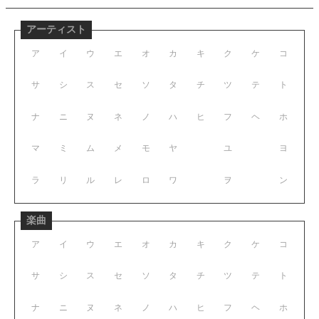
アーティスト
ア
イ
ウ
エ
オ
カ
キ
ク
ケ
コ
サ
シ
ス
セ
ソ
タ
チ
ツ
テ
ト
ナ
ニ
ヌ
ネ
ノ
ハ
ヒ
フ
ヘ
ホ
マ
ミ
ム
メ
モ
ヤ
ユ
ヨ
ラ
リ
ル
レ
ロ
ワ
ヲ
ン
楽曲
ア
イ
ウ
エ
オ
カ
キ
ク
ケ
コ
サ
シ
ス
セ
ソ
タ
チ
ツ
テ
ト
ナ
ニ
ヌ
ネ
ノ
ハ
ヒ
フ
ヘ
ホ