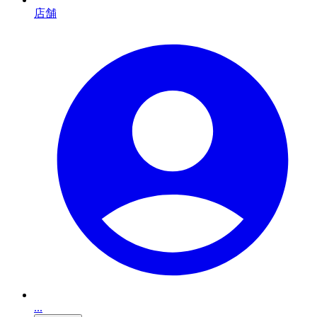
店舗
...