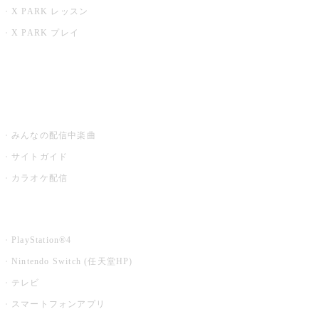
X PARK レッスン
X PARK プレイ
みるハコ
うたスキ ミュージックポスト
みんなの配信中楽曲
サイトガイド
カラオケ配信
家庭用カラオケ
PlayStation®4
Nintendo Switch (任天堂HP)
テレビ
スマートフォンアプリ