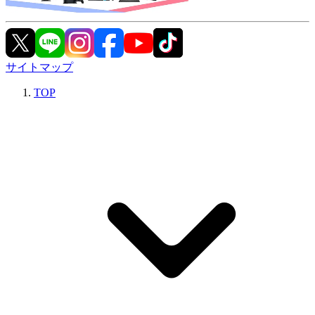
サイトマップ
TOP