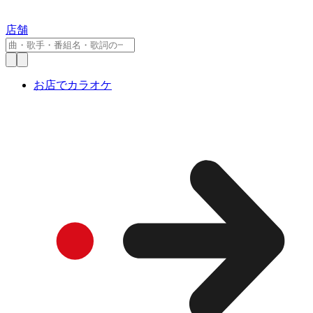
店舗
お店でカラオケ