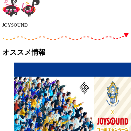
JOYSOUND
オススメ情報