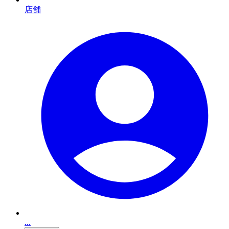
店舗
...