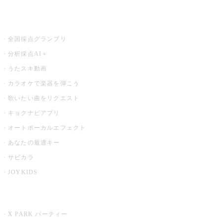
お店でもっと楽しむ
全国採点グランプリ
分析採点AI＋
うたスキ動画
カラオケで楽器を弾こう
歌いたい曲をリクエスト
キョクナビアプリ
オートボーカルエフェクト
あなたの最適キー
サビカラ
JOYKIDS
X PARK
X PARK パーティー