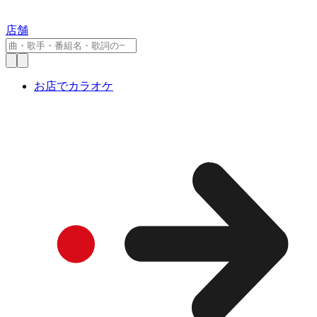
店舗
お店でカラオケ