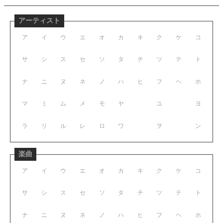
アーティスト
ア
イ
ウ
エ
オ
カ
キ
ク
ケ
コ
サ
シ
ス
セ
ソ
タ
チ
ツ
テ
ト
ナ
ニ
ヌ
ネ
ノ
ハ
ヒ
フ
ヘ
ホ
マ
ミ
ム
メ
モ
ヤ
ユ
ヨ
ラ
リ
ル
レ
ロ
ワ
ヲ
ン
楽曲
ア
イ
ウ
エ
オ
カ
キ
ク
ケ
コ
サ
シ
ス
セ
ソ
タ
チ
ツ
テ
ト
ナ
ニ
ヌ
ネ
ノ
ハ
ヒ
フ
ヘ
ホ