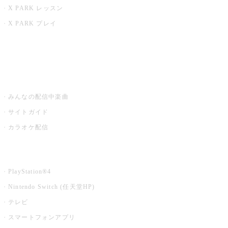
X PARK レッスン
X PARK プレイ
みるハコ
うたスキ ミュージックポスト
みんなの配信中楽曲
サイトガイド
カラオケ配信
家庭用カラオケ
PlayStation®4
Nintendo Switch (任天堂HP)
テレビ
スマートフォンアプリ