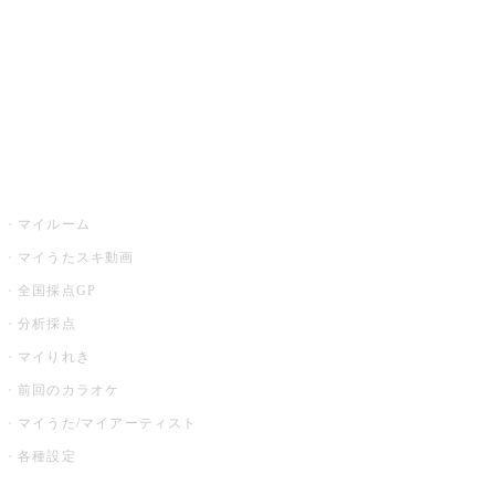
カラオケ店舗検索
全国カラオケ大会
イベント・キャンペーン
うたスキ
マイルーム
マイうたスキ動画
全国採点GP
分析採点
マイりれき
前回のカラオケ
マイうた/マイアーティスト
各種設定