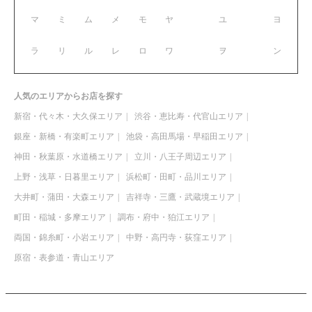
マ
ミ
ム
メ
モ
ヤ
ユ
ヨ
ラ
リ
ル
レ
ロ
ワ
ヲ
ン
人気のエリアからお店を探す
新宿・代々木・大久保エリア
渋谷・恵比寿・代官山エリア
銀座・新橋・有楽町エリア
池袋・高田馬場・早稲田エリア
神田・秋葉原・水道橋エリア
立川・八王子周辺エリア
上野・浅草・日暮里エリア
浜松町・田町・品川エリア
大井町・蒲田・大森エリア
吉祥寺・三鷹・武蔵境エリア
町田・稲城・多摩エリア
調布・府中・狛江エリア
両国・錦糸町・小岩エリア
中野・高円寺・荻窪エリア
原宿・表参道・青山エリア