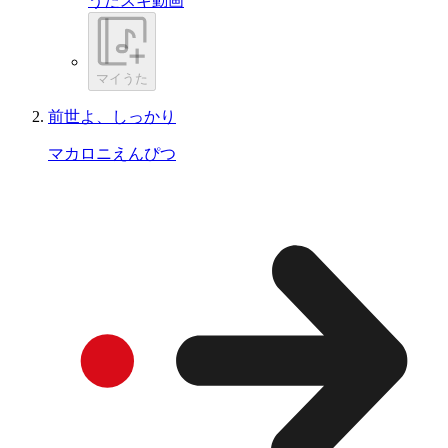
うたスキ動画
マイうた
前世よ、しっかり
マカロニえんぴつ