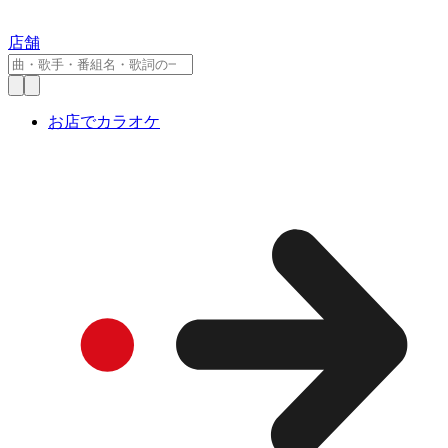
店舗
お店でカラオケ