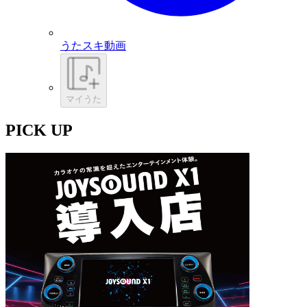
うたスキ動画
マイうた
PICK UP