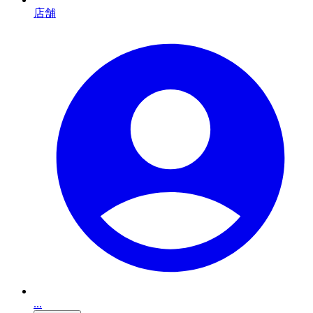
店舗
...