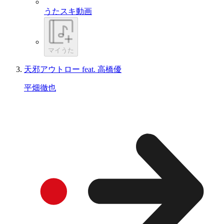
うたスキ動画
マイうた
天邪アウトロー feat. 高橋優
平畑徹也