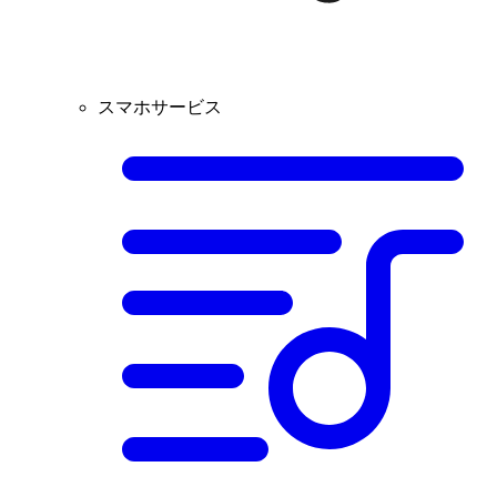
スマホサービス