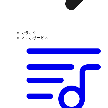
カラオケ
スマホサービス