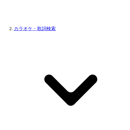
カラオケ・歌詞検索