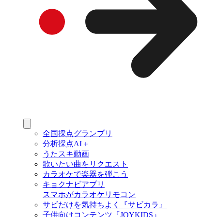
全国採点グランプリ
分析採点AI＋
うたスキ動画
歌いたい曲をリクエスト
カラオケで楽器を弾こう
キョクナビアプリ
スマホがカラオケリモコン
サビだけを気持ちよく『サビカラ』
子供向けコンテンツ『JOYKIDS』