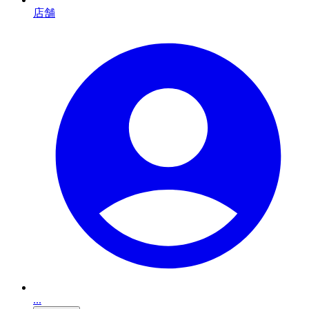
店舗
...