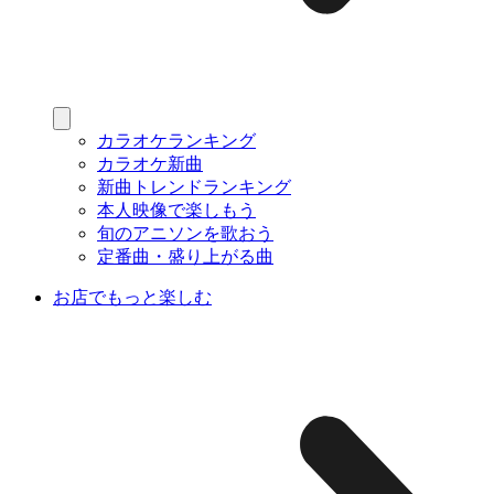
カラオケランキング
カラオケ新曲
新曲トレンドランキング
本人映像で楽しもう
旬のアニソンを歌おう
定番曲・盛り上がる曲
お店でもっと楽しむ