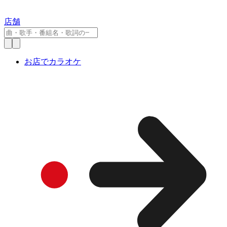
店舗
お店でカラオケ