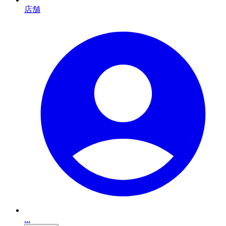
店舗
...