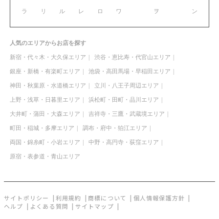
ラ
リ
ル
レ
ロ
ワ
ヲ
ン
人気のエリアからお店を探す
新宿・代々木・大久保エリア
渋谷・恵比寿・代官山エリア
銀座・新橋・有楽町エリア
池袋・高田馬場・早稲田エリア
神田・秋葉原・水道橋エリア
立川・八王子周辺エリア
上野・浅草・日暮里エリア
浜松町・田町・品川エリア
大井町・蒲田・大森エリア
吉祥寺・三鷹・武蔵境エリア
町田・稲城・多摩エリア
調布・府中・狛江エリア
両国・錦糸町・小岩エリア
中野・高円寺・荻窪エリア
原宿・表参道・青山エリア
サイトポリシー
利用規約
商標について
個人情報保護方針
ヘルプ
よくある質問
サイトマップ