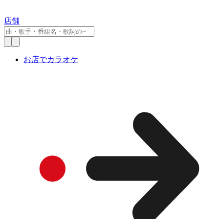
店舗
お店でカラオケ