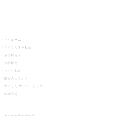
全国カラオケ大会
イベント・キャンペーン
うたスキ
マイルーム
マイうたスキ動画
全国採点GP
分析採点
マイりれき
前回のカラオケ
マイうた/マイアーティスト
各種設定
お店でカラオケ