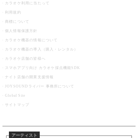
カラオケ利用に当たって
利用規約
商標について
個人情報保護方針
カラオケ機器の情報について
カラオケ機器の導入（購入・レンタル）
カラオケ店舗の皆様へ
スマホアプリ向け カラオケ採点機能SDK
ナイト店舗の開業支援情報
JOYSOUNDライバー 事務所について
Global Site
サイトマップ
アーティスト