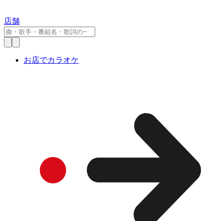
店舗
お店でカラオケ