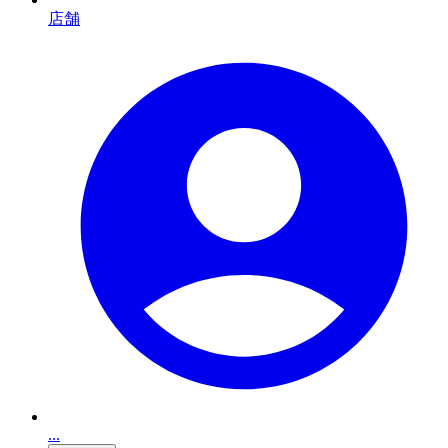
店舗
...