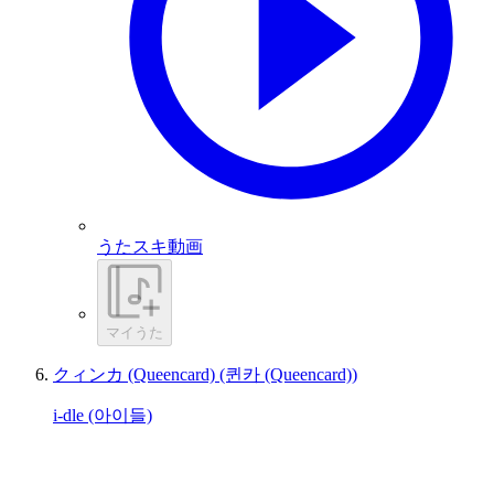
うたスキ動画
マイうた
クィンカ (Queencard) (퀸카 (Queencard))
i-dle (아이들)