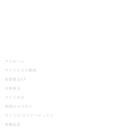
カラオケ店舗検索
全国カラオケ大会
イベント・キャンペーン
うたスキ
マイルーム
マイうたスキ動画
全国採点GP
分析採点
マイりれき
前回のカラオケ
マイうた/マイアーティスト
各種設定