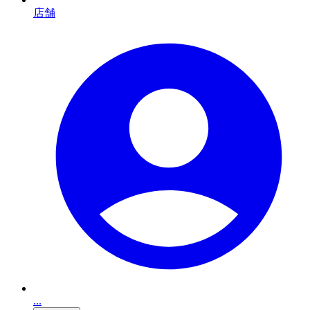
店舗
...