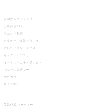
お店でもっと楽しむ
全国採点グランプリ
分析採点AI＋
うたスキ動画
カラオケで楽器を弾こう
歌いたい曲をリクエスト
キョクナビアプリ
オートボーカルエフェクト
あなたの最適キー
サビカラ
JOYKIDS
X PARK
X PARK パーティー