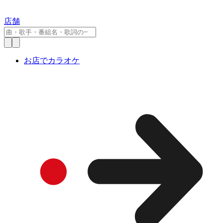
店舗
お店でカラオケ