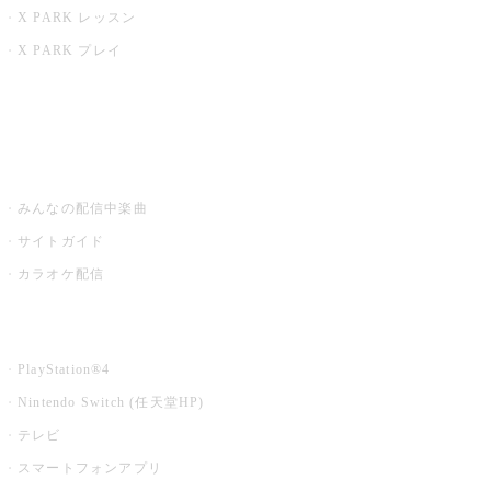
X PARK レッスン
X PARK プレイ
みるハコ
うたスキ ミュージックポスト
みんなの配信中楽曲
サイトガイド
カラオケ配信
家庭用カラオケ
PlayStation®4
Nintendo Switch (任天堂HP)
テレビ
スマートフォンアプリ