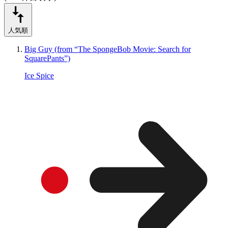
人気順
Big Guy (from “The SpongeBob Movie: Search for
SquarePants”)
Ice Spice