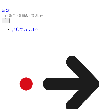
店舗
お店でカラオケ