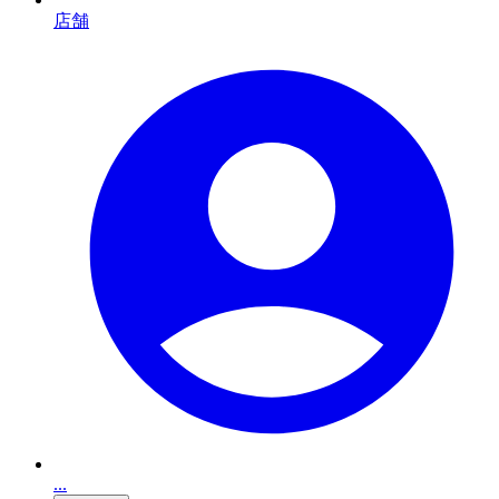
店舗
...