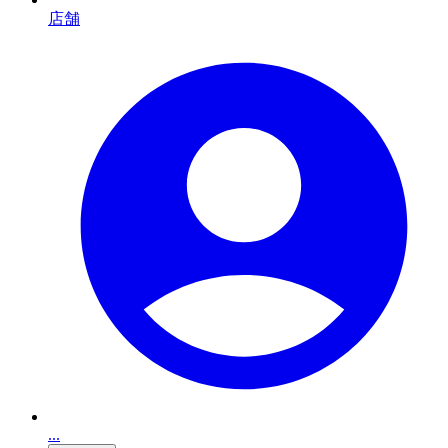
店舗
...