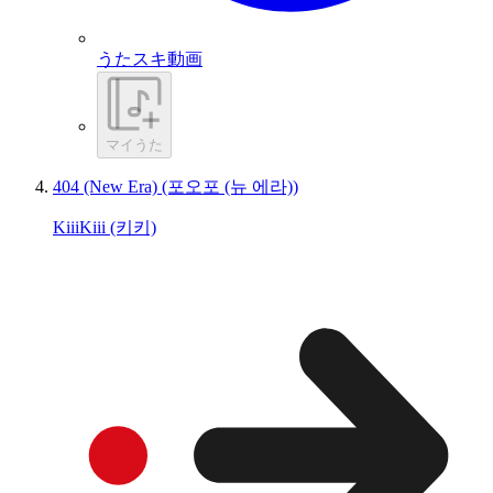
うたスキ動画
マイうた
404 (New Era) (포오포 (뉴 에라))
KiiiKiii (키키)