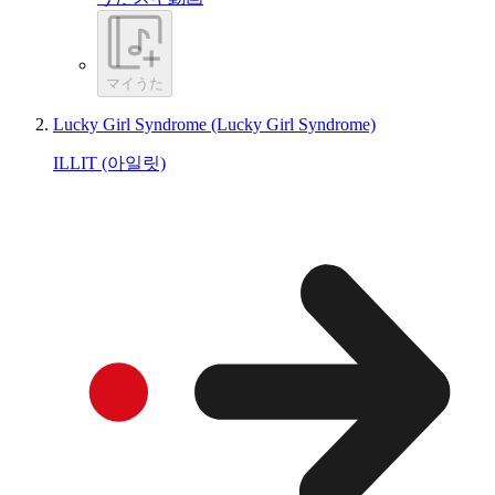
マイうた
Lucky Girl Syndrome (Lucky Girl Syndrome)
ILLIT (아일릿)