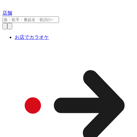
店舗
お店でカラオケ