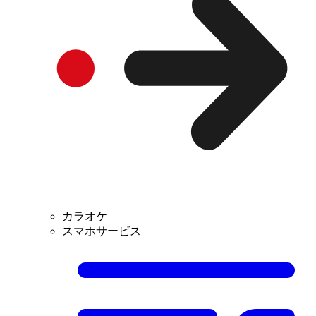
カラオケ
スマホサービス