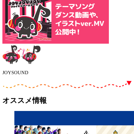
JOYSOUND
オススメ情報