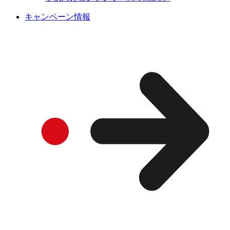
キャンペーン情報