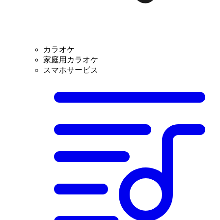
カラオケ
家庭用カラオケ
スマホサービス