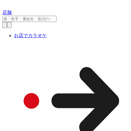
店舗
お店でカラオケ