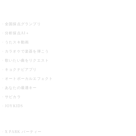
お店でもっと楽しむ
全国採点グランプリ
分析採点AI＋
うたスキ動画
カラオケで楽器を弾こう
歌いたい曲をリクエスト
キョクナビアプリ
オートボーカルエフェクト
あなたの最適キー
サビカラ
JOYKIDS
X PARK
X PARK パーティー