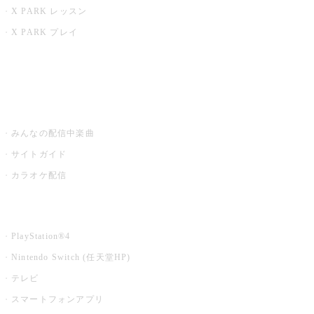
X PARK レッスン
X PARK プレイ
みるハコ
うたスキ ミュージックポスト
みんなの配信中楽曲
サイトガイド
カラオケ配信
家庭用カラオケ
PlayStation®4
Nintendo Switch (任天堂HP)
テレビ
スマートフォンアプリ