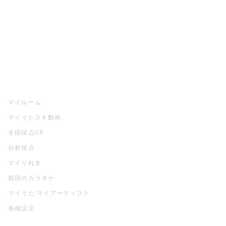
カラオケ店舗検索
全国カラオケ大会
イベント・キャンペーン
うたスキ
マイルーム
マイうたスキ動画
全国採点GP
分析採点
マイりれき
前回のカラオケ
マイうた/マイアーティスト
各種設定