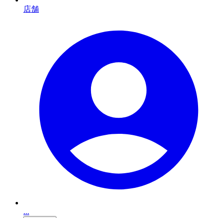
店舗
...