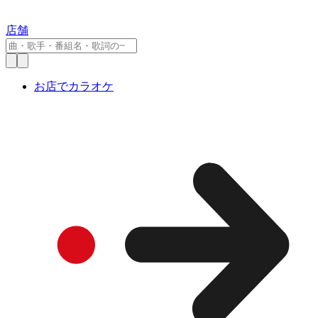
店舗
お店でカラオケ