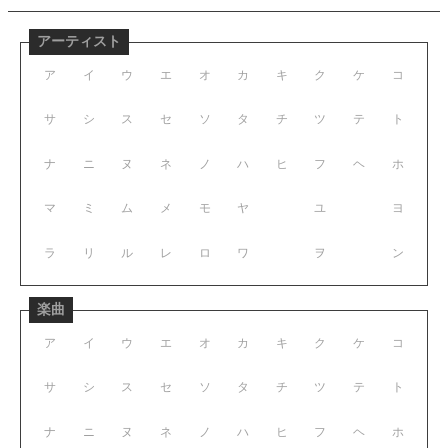
アーティスト
ア
イ
ウ
エ
オ
カ
キ
ク
ケ
コ
サ
シ
ス
セ
ソ
タ
チ
ツ
テ
ト
ナ
ニ
ヌ
ネ
ノ
ハ
ヒ
フ
ヘ
ホ
マ
ミ
ム
メ
モ
ヤ
ユ
ヨ
ラ
リ
ル
レ
ロ
ワ
ヲ
ン
楽曲
ア
イ
ウ
エ
オ
カ
キ
ク
ケ
コ
サ
シ
ス
セ
ソ
タ
チ
ツ
テ
ト
ナ
ニ
ヌ
ネ
ノ
ハ
ヒ
フ
ヘ
ホ