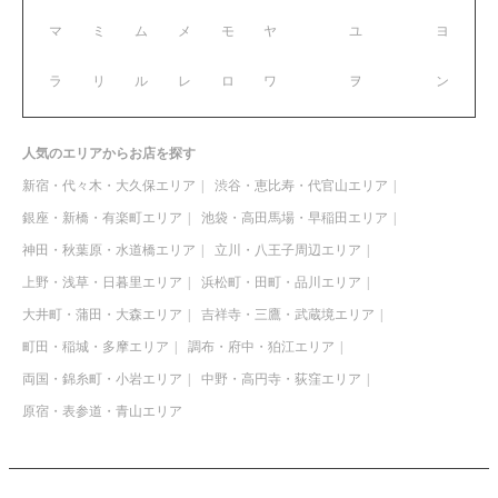
マ
ミ
ム
メ
モ
ヤ
ユ
ヨ
ラ
リ
ル
レ
ロ
ワ
ヲ
ン
人気のエリアからお店を探す
新宿・代々木・大久保エリア
渋谷・恵比寿・代官山エリア
銀座・新橋・有楽町エリア
池袋・高田馬場・早稲田エリア
神田・秋葉原・水道橋エリア
立川・八王子周辺エリア
上野・浅草・日暮里エリア
浜松町・田町・品川エリア
大井町・蒲田・大森エリア
吉祥寺・三鷹・武蔵境エリア
町田・稲城・多摩エリア
調布・府中・狛江エリア
両国・錦糸町・小岩エリア
中野・高円寺・荻窪エリア
原宿・表参道・青山エリア