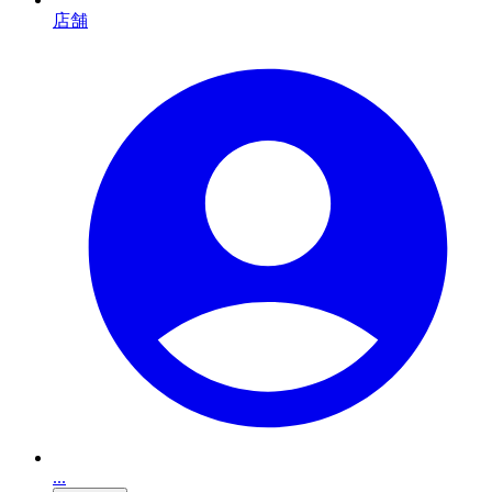
店舗
...