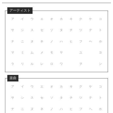
アーティスト
ア
イ
ウ
エ
オ
カ
キ
ク
ケ
コ
サ
シ
ス
セ
ソ
タ
チ
ツ
テ
ト
ナ
ニ
ヌ
ネ
ノ
ハ
ヒ
フ
ヘ
ホ
マ
ミ
ム
メ
モ
ヤ
ユ
ヨ
ラ
リ
ル
レ
ロ
ワ
ヲ
ン
楽曲
ア
イ
ウ
エ
オ
カ
キ
ク
ケ
コ
サ
シ
ス
セ
ソ
タ
チ
ツ
テ
ト
ナ
ニ
ヌ
ネ
ノ
ハ
ヒ
フ
ヘ
ホ