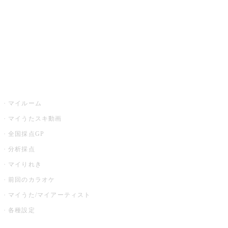
カラオケ店舗検索
全国カラオケ大会
イベント・キャンペーン
うたスキ
マイルーム
マイうたスキ動画
全国採点GP
分析採点
マイりれき
前回のカラオケ
マイうた/マイアーティスト
各種設定