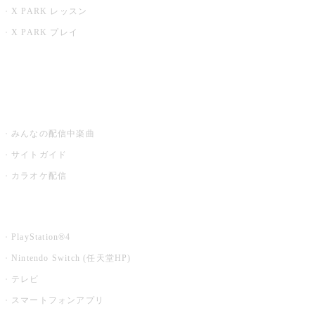
X PARK レッスン
X PARK プレイ
みるハコ
うたスキ ミュージックポスト
みんなの配信中楽曲
サイトガイド
カラオケ配信
家庭用カラオケ
PlayStation®4
Nintendo Switch (任天堂HP)
テレビ
スマートフォンアプリ