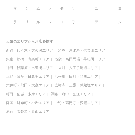
マ
ミ
ム
メ
モ
ヤ
ユ
ヨ
ラ
リ
ル
レ
ロ
ワ
ヲ
ン
人気のエリアからお店を探す
新宿・代々木・大久保エリア
渋谷・恵比寿・代官山エリア
銀座・新橋・有楽町エリア
池袋・高田馬場・早稲田エリア
神田・秋葉原・水道橋エリア
立川・八王子周辺エリア
上野・浅草・日暮里エリア
浜松町・田町・品川エリア
大井町・蒲田・大森エリア
吉祥寺・三鷹・武蔵境エリア
町田・稲城・多摩エリア
調布・府中・狛江エリア
両国・錦糸町・小岩エリア
中野・高円寺・荻窪エリア
原宿・表参道・青山エリア