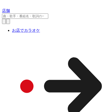
店舗
お店でカラオケ