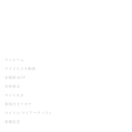
カラオケ店舗検索
全国カラオケ大会
イベント・キャンペーン
うたスキ
マイルーム
マイうたスキ動画
全国採点GP
分析採点
マイりれき
前回のカラオケ
マイうた/マイアーティスト
各種設定