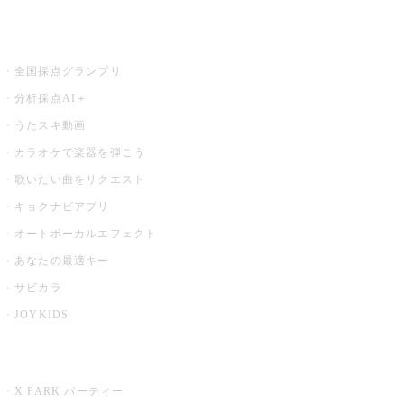
お店でもっと楽しむ
全国採点グランプリ
分析採点AI＋
うたスキ動画
カラオケで楽器を弾こう
歌いたい曲をリクエスト
キョクナビアプリ
オートボーカルエフェクト
あなたの最適キー
サビカラ
JOYKIDS
X PARK
X PARK パーティー