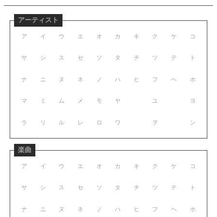
アーティスト
ア
イ
ウ
エ
オ
カ
キ
ク
ケ
コ
サ
シ
ス
セ
ソ
タ
チ
ツ
テ
ト
ナ
ニ
ヌ
ネ
ノ
ハ
ヒ
フ
ヘ
ホ
マ
ミ
ム
メ
モ
ヤ
ユ
ヨ
ラ
リ
ル
レ
ロ
ワ
ヲ
ン
楽曲
ア
イ
ウ
エ
オ
カ
キ
ク
ケ
コ
サ
シ
ス
セ
ソ
タ
チ
ツ
テ
ト
ナ
ニ
ヌ
ネ
ノ
ハ
ヒ
フ
ヘ
ホ