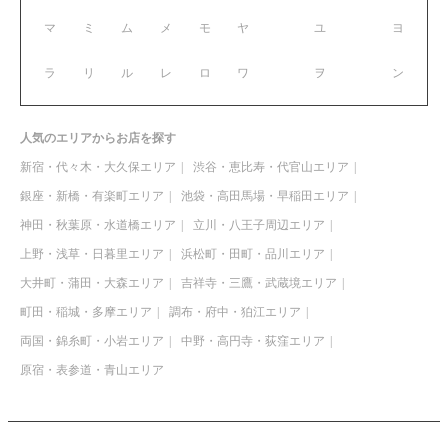
マ
ミ
ム
メ
モ
ヤ
ユ
ヨ
ラ
リ
ル
レ
ロ
ワ
ヲ
ン
人気のエリアからお店を探す
新宿・代々木・大久保エリア
渋谷・恵比寿・代官山エリア
銀座・新橋・有楽町エリア
池袋・高田馬場・早稲田エリア
神田・秋葉原・水道橋エリア
立川・八王子周辺エリア
上野・浅草・日暮里エリア
浜松町・田町・品川エリア
大井町・蒲田・大森エリア
吉祥寺・三鷹・武蔵境エリア
町田・稲城・多摩エリア
調布・府中・狛江エリア
両国・錦糸町・小岩エリア
中野・高円寺・荻窪エリア
原宿・表参道・青山エリア