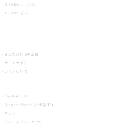
X PARK レッスン
X PARK プレイ
みるハコ
うたスキ ミュージックポスト
みんなの配信中楽曲
サイトガイド
カラオケ配信
家庭用カラオケ
PlayStation®4
Nintendo Switch (任天堂HP)
テレビ
スマートフォンアプリ