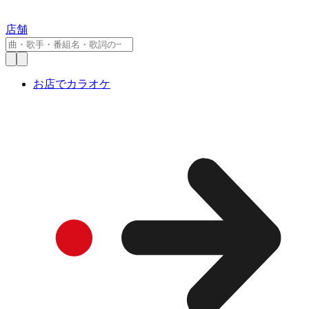
店舗
お店でカラオケ