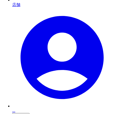
店舗
...