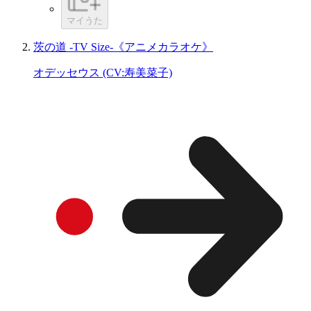
マイうた
茨の道 -TV Size-《アニメカラオケ》
オデッセウス (CV:寿美菜子)