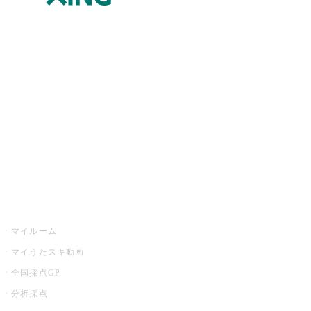
JOYSOUND.comトップ
カラオケ楽曲・歌詞検索
カラオケ店舗検索
全国カラオケ大会
イベント・キャンペーン
うたスキ
マイルーム
マイうたスキ動画
全国採点GP
分析採点