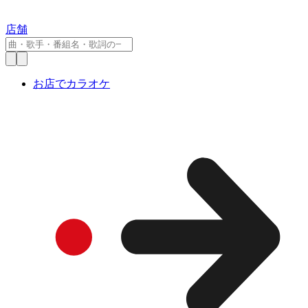
店舗
お店でカラオケ