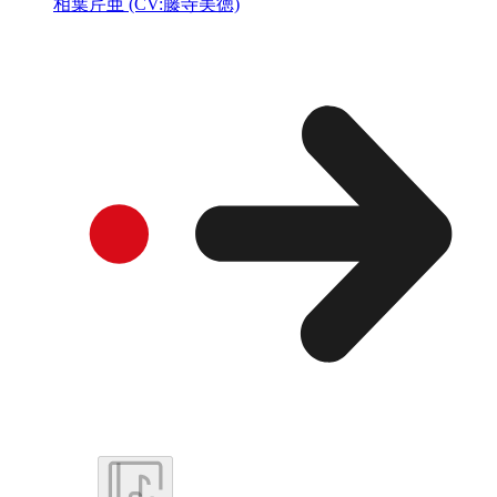
相葉芹亜 (CV:藤寺美徳)