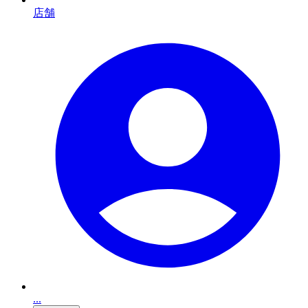
店舗
...