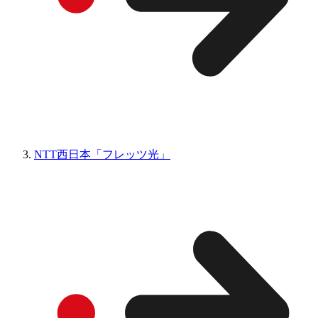
NTT西日本「フレッツ光」