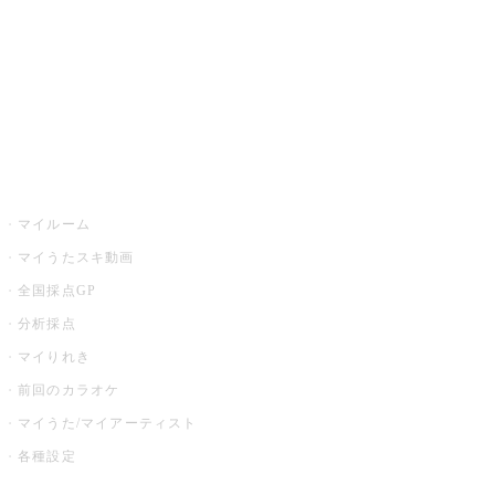
カラオケ店舗検索
全国カラオケ大会
イベント・キャンペーン
うたスキ
マイルーム
マイうたスキ動画
全国採点GP
分析採点
マイりれき
前回のカラオケ
マイうた/マイアーティスト
各種設定