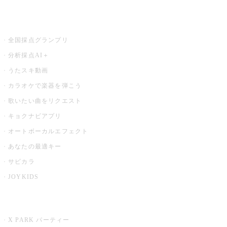
お店でもっと楽しむ
全国採点グランプリ
分析採点AI＋
うたスキ動画
カラオケで楽器を弾こう
歌いたい曲をリクエスト
キョクナビアプリ
オートボーカルエフェクト
あなたの最適キー
サビカラ
JOYKIDS
X PARK
X PARK パーティー