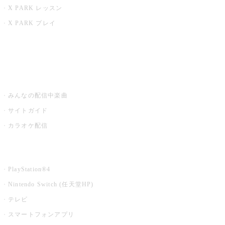
X PARK レッスン
X PARK プレイ
みるハコ
うたスキ ミュージックポスト
みんなの配信中楽曲
サイトガイド
カラオケ配信
家庭用カラオケ
PlayStation®4
Nintendo Switch (任天堂HP)
テレビ
スマートフォンアプリ