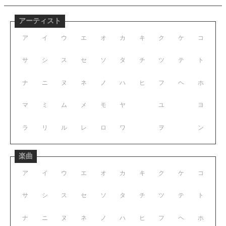
アーティスト
ア
イ
ウ
エ
オ
カ
キ
ク
ケ
コ
サ
シ
ス
セ
ソ
タ
チ
ツ
テ
ト
ナ
ニ
ヌ
ネ
ノ
ハ
ヒ
フ
ヘ
ホ
マ
ミ
ム
メ
モ
ヤ
ユ
ヨ
ラ
リ
ル
レ
ロ
ワ
ヲ
ン
楽曲
ア
イ
ウ
エ
オ
カ
キ
ク
ケ
コ
サ
シ
ス
セ
ソ
タ
チ
ツ
テ
ト
ナ
ニ
ヌ
ネ
ノ
ハ
ヒ
フ
ヘ
ホ