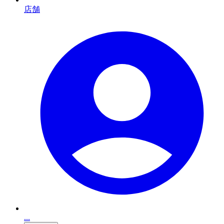
店舗
...