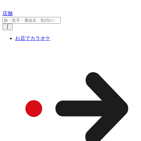
店舗
お店でカラオケ