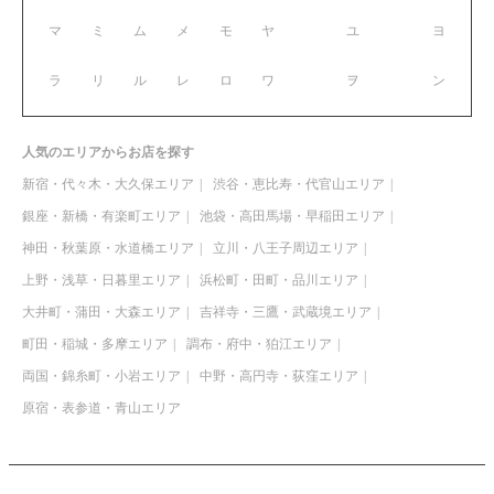
マ
ミ
ム
メ
モ
ヤ
ユ
ヨ
ラ
リ
ル
レ
ロ
ワ
ヲ
ン
人気のエリアからお店を探す
新宿・代々木・大久保エリア
渋谷・恵比寿・代官山エリア
銀座・新橋・有楽町エリア
池袋・高田馬場・早稲田エリア
神田・秋葉原・水道橋エリア
立川・八王子周辺エリア
上野・浅草・日暮里エリア
浜松町・田町・品川エリア
大井町・蒲田・大森エリア
吉祥寺・三鷹・武蔵境エリア
町田・稲城・多摩エリア
調布・府中・狛江エリア
両国・錦糸町・小岩エリア
中野・高円寺・荻窪エリア
原宿・表参道・青山エリア