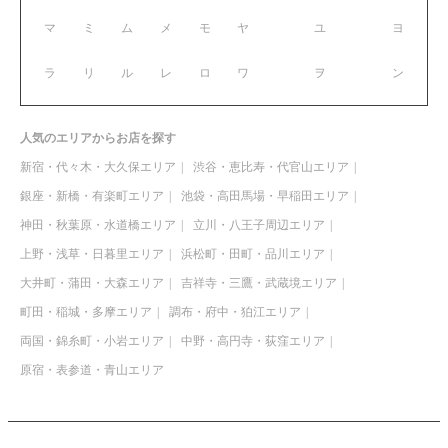
マ
ミ
ム
メ
モ
ヤ
ユ
ヨ
ラ
リ
ル
レ
ロ
ワ
ヲ
ン
人気のエリアからお店を探す
新宿・代々木・大久保エリア
渋谷・恵比寿・代官山エリア
銀座・新橋・有楽町エリア
池袋・高田馬場・早稲田エリア
神田・秋葉原・水道橋エリア
立川・八王子周辺エリア
上野・浅草・日暮里エリア
浜松町・田町・品川エリア
大井町・蒲田・大森エリア
吉祥寺・三鷹・武蔵境エリア
町田・稲城・多摩エリア
調布・府中・狛江エリア
両国・錦糸町・小岩エリア
中野・高円寺・荻窪エリア
原宿・表参道・青山エリア