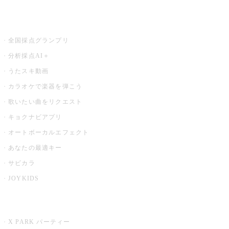
お店でもっと楽しむ
全国採点グランプリ
分析採点AI＋
うたスキ動画
カラオケで楽器を弾こう
歌いたい曲をリクエスト
キョクナビアプリ
オートボーカルエフェクト
あなたの最適キー
サビカラ
JOYKIDS
X PARK
X PARK パーティー