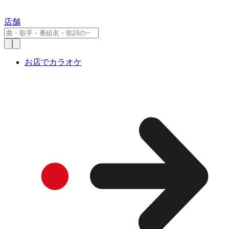
店舗
お店でカラオケ