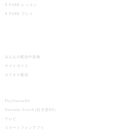
X PARK レッスン
X PARK プレイ
みるハコ
うたスキ ミュージックポスト
みんなの配信中楽曲
サイトガイド
カラオケ配信
家庭用カラオケ
PlayStation®4
Nintendo Switch (任天堂HP)
テレビ
スマートフォンアプリ