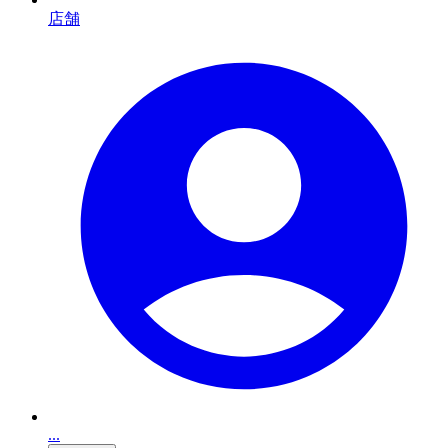
店舗
...