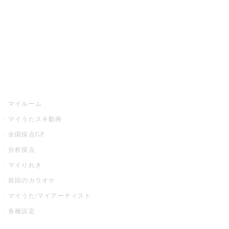
カラオケ店舗検索
全国カラオケ大会
イベント・キャンペーン
うたスキ
マイルーム
マイうたスキ動画
全国採点GP
分析採点
マイりれき
前回のカラオケ
マイうた/マイアーティスト
各種設定