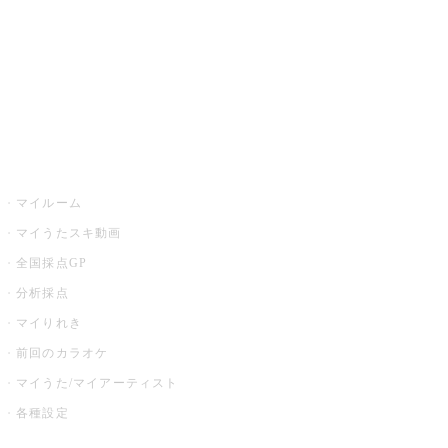
カラオケ店舗検索
全国カラオケ大会
イベント・キャンペーン
うたスキ
マイルーム
マイうたスキ動画
全国採点GP
分析採点
マイりれき
前回のカラオケ
マイうた/マイアーティスト
各種設定