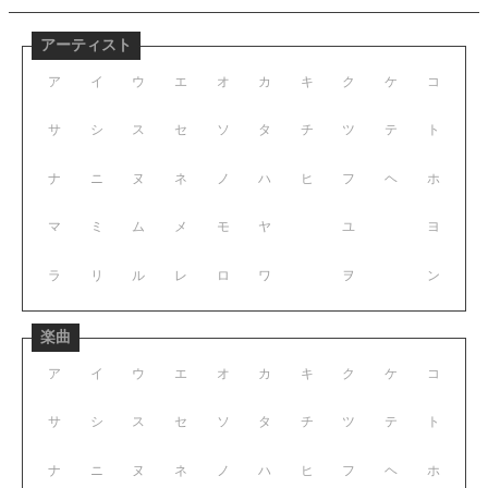
アーティスト
ア
イ
ウ
エ
オ
カ
キ
ク
ケ
コ
サ
シ
ス
セ
ソ
タ
チ
ツ
テ
ト
ナ
ニ
ヌ
ネ
ノ
ハ
ヒ
フ
ヘ
ホ
マ
ミ
ム
メ
モ
ヤ
ユ
ヨ
ラ
リ
ル
レ
ロ
ワ
ヲ
ン
楽曲
ア
イ
ウ
エ
オ
カ
キ
ク
ケ
コ
サ
シ
ス
セ
ソ
タ
チ
ツ
テ
ト
ナ
ニ
ヌ
ネ
ノ
ハ
ヒ
フ
ヘ
ホ