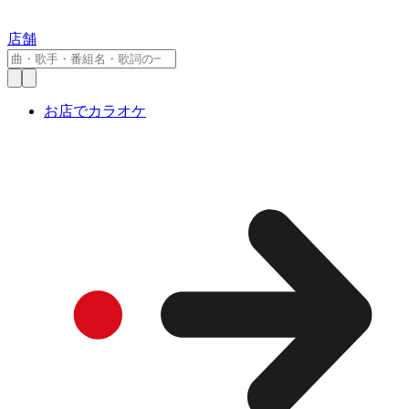
店舗
お店でカラオケ