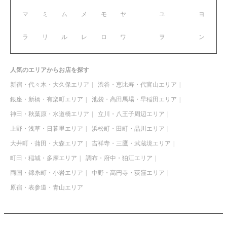
マ
ミ
ム
メ
モ
ヤ
ユ
ヨ
ラ
リ
ル
レ
ロ
ワ
ヲ
ン
人気のエリアからお店を探す
新宿・代々木・大久保エリア
渋谷・恵比寿・代官山エリア
銀座・新橋・有楽町エリア
池袋・高田馬場・早稲田エリア
神田・秋葉原・水道橋エリア
立川・八王子周辺エリア
上野・浅草・日暮里エリア
浜松町・田町・品川エリア
大井町・蒲田・大森エリア
吉祥寺・三鷹・武蔵境エリア
町田・稲城・多摩エリア
調布・府中・狛江エリア
両国・錦糸町・小岩エリア
中野・高円寺・荻窪エリア
原宿・表参道・青山エリア