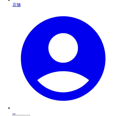
店舗
...