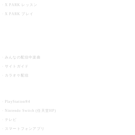
X PARK レッスン
X PARK プレイ
みるハコ
うたスキ ミュージックポスト
みんなの配信中楽曲
サイトガイド
カラオケ配信
家庭用カラオケ
PlayStation®4
Nintendo Switch (任天堂HP)
テレビ
スマートフォンアプリ