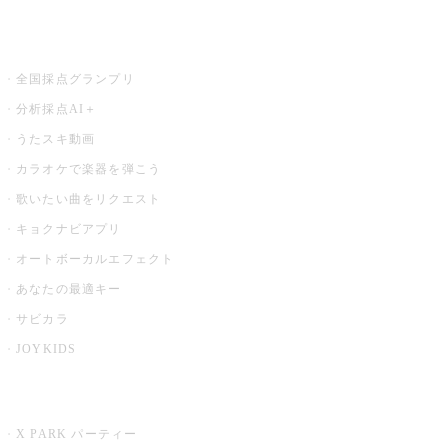
お店でもっと楽しむ
全国採点グランプリ
分析採点AI＋
うたスキ動画
カラオケで楽器を弾こう
歌いたい曲をリクエスト
キョクナビアプリ
オートボーカルエフェクト
あなたの最適キー
サビカラ
JOYKIDS
X PARK
X PARK パーティー